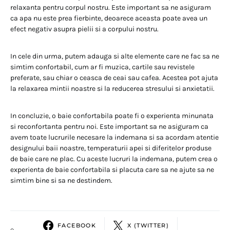
relaxanta pentru corpul nostru. Este important sa ne asiguram
ca apa nu este prea fierbinte, deoarece aceasta poate avea un
efect negativ asupra pielii si a corpului nostru.
In cele din urma, putem adauga si alte elemente care ne fac sa ne
simtim confortabil, cum ar fi muzica, cartile sau revistele
preferate, sau chiar o ceasca de ceai sau cafea. Acestea pot ajuta
la relaxarea mintii noastre si la reducerea stresului si anxietatii.
In concluzie, o baie confortabila poate fi o experienta minunata
si reconfortanta pentru noi. Este important sa ne asiguram ca
avem toate lucrurile necesare la indemana si sa acordam atentie
designului baii noastre, temperaturii apei si diferitelor produse
de baie care ne plac. Cu aceste lucruri la indemana, putem crea o
experienta de baie confortabila si placuta care sa ne ajute sa ne
simtim bine si sa ne destindem.
FACEBOOK
X (TWITTER)