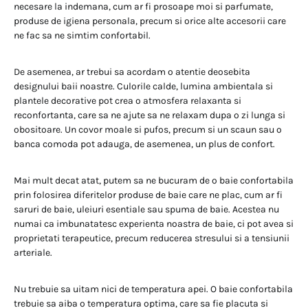
necesare la indemana, cum ar fi prosoape moi si parfumate,
produse de igiena personala, precum si orice alte accesorii care
ne fac sa ne simtim confortabil.
De asemenea, ar trebui sa acordam o atentie deosebita
designului baii noastre. Culorile calde, lumina ambientala si
plantele decorative pot crea o atmosfera relaxanta si
reconfortanta, care sa ne ajute sa ne relaxam dupa o zi lunga si
obositoare. Un covor moale si pufos, precum si un scaun sau o
banca comoda pot adauga, de asemenea, un plus de confort.
Mai mult decat atat, putem sa ne bucuram de o baie confortabila
prin folosirea diferitelor produse de baie care ne plac, cum ar fi
saruri de baie, uleiuri esentiale sau spuma de baie. Acestea nu
numai ca imbunatatesc experienta noastra de baie, ci pot avea si
proprietati terapeutice, precum reducerea stresului si a tensiunii
arteriale.
Nu trebuie sa uitam nici de temperatura apei. O baie confortabila
trebuie sa aiba o temperatura optima, care sa fie placuta si