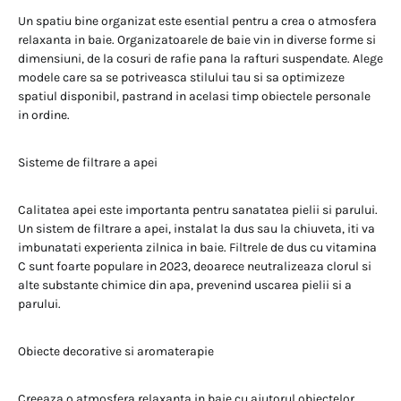
Un spatiu bine organizat este esential pentru a crea o atmosfera
relaxanta in baie. Organizatoarele de baie vin in diverse forme si
dimensiuni, de la cosuri de rafie pana la rafturi suspendate. Alege
modele care sa se potriveasca stilului tau si sa optimizeze
spatiul disponibil, pastrand in acelasi timp obiectele personale
in ordine.
Sisteme de filtrare a apei
Calitatea apei este importanta pentru sanatatea pielii si parului.
Un sistem de filtrare a apei, instalat la dus sau la chiuveta, iti va
imbunatati experienta zilnica in baie. Filtrele de dus cu vitamina
C sunt foarte populare in 2023, deoarece neutralizeaza clorul si
alte substante chimice din apa, prevenind uscarea pielii si a
parului.
Obiecte decorative si aromaterapie
Creeaza o atmosfera relaxanta in baie cu ajutorul obiectelor