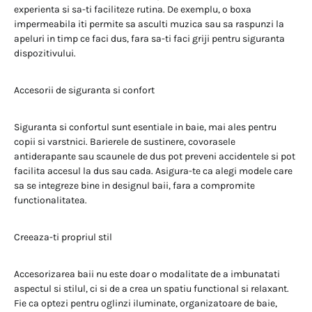
experienta si sa-ti faciliteze rutina. De exemplu, o boxa
impermeabila iti permite sa asculti muzica sau sa raspunzi la
apeluri in timp ce faci dus, fara sa-ti faci griji pentru siguranta
dispozitivului.
Accesorii de siguranta si confort
Siguranta si confortul sunt esentiale in baie, mai ales pentru
copii si varstnici. Barierele de sustinere, covorasele
antiderapante sau scaunele de dus pot preveni accidentele si pot
facilita accesul la dus sau cada. Asigura-te ca alegi modele care
sa se integreze bine in designul baii, fara a compromite
functionalitatea.
Creeaza-ti propriul stil
Accesorizarea baii nu este doar o modalitate de a imbunatati
aspectul si stilul, ci si de a crea un spatiu functional si relaxant.
Fie ca optezi pentru oglinzi iluminate, organizatoare de baie,