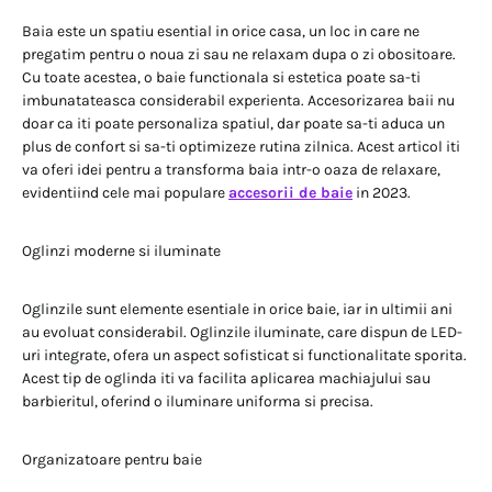
Baia este un spatiu esential in orice casa, un loc in care ne
pregatim pentru o noua zi sau ne relaxam dupa o zi obositoare.
Cu toate acestea, o baie functionala si estetica poate sa-ti
imbunatateasca considerabil experienta. Accesorizarea baii nu
doar ca iti poate personaliza spatiul, dar poate sa-ti aduca un
plus de confort si sa-ti optimizeze rutina zilnica. Acest articol iti
va oferi idei pentru a transforma baia intr-o oaza de relaxare,
evidentiind cele mai populare
accesorii de baie
in 2023.
Oglinzi moderne si iluminate
Oglinzile sunt elemente esentiale in orice baie, iar in ultimii ani
au evoluat considerabil. Oglinzile iluminate, care dispun de LED-
uri integrate, ofera un aspect sofisticat si functionalitate sporita.
Acest tip de oglinda iti va facilita aplicarea machiajului sau
barbieritul, oferind o iluminare uniforma si precisa.
Organizatoare pentru baie