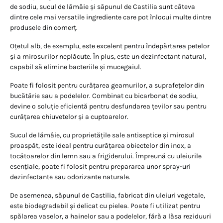
de sodiu, sucul de lămâie și săpunul de Castilia sunt câteva
dintre cele mai versatile ingrediente care pot înlocui multe dintre
produsele din comerț.
Oțetul alb, de exemplu, este excelent pentru îndepărtarea petelor
și a mirosurilor neplăcute. În plus, este un dezinfectant natural,
capabil să elimine bacteriile și mucegaiul.
Poate fi folosit pentru curățarea geamurilor, a suprafețelor din
bucătărie sau a podelelor. Combinat cu bicarbonat de sodiu,
devine o soluție eficientă pentru desfundarea țevilor sau pentru
curățarea chiuvetelor și a cuptoarelor.
Sucul de lămâie, cu proprietățile sale antiseptice și mirosul
proaspăt, este ideal pentru curățarea obiectelor din inox, a
tocătoarelor din lemn sau a frigiderului. Împreună cu uleiurile
esențiale, poate fi folosit pentru prepararea unor spray-uri
dezinfectante sau odorizante naturale.
De asemenea, săpunul de Castilia, fabricat din uleiuri vegetale,
este biodegradabil și delicat cu pielea. Poate fi utilizat pentru
spălarea vaselor, a hainelor sau a podelelor, fără a lăsa reziduuri