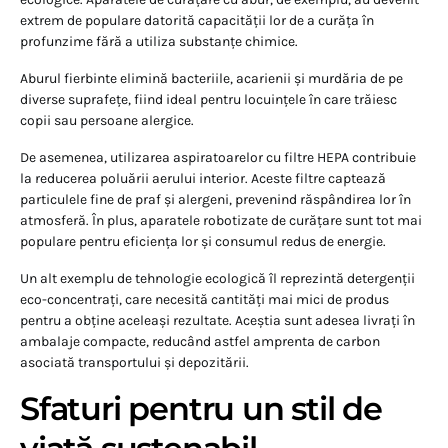
extrem de populare datorită capacității lor de a curăța în
profunzime fără a utiliza substanțe chimice.
Aburul fierbinte elimină bacteriile, acarienii și murdăria de pe
diverse suprafețe, fiind ideal pentru locuințele în care trăiesc
copii sau persoane alergice.
De asemenea, utilizarea aspiratoarelor cu filtre HEPA contribuie
la reducerea poluării aerului interior. Aceste filtre captează
particulele fine de praf și alergeni, prevenind răspândirea lor în
atmosferă. În plus, aparatele robotizate de curățare sunt tot mai
populare pentru eficiența lor și consumul redus de energie.
Un alt exemplu de tehnologie ecologică îl reprezintă detergenții
eco-concentrați, care necesită cantități mai mici de produs
pentru a obține aceleași rezultate. Aceștia sunt adesea livrați în
ambalaje compacte, reducând astfel amprenta de carbon
asociată transportului și depozitării.
Sfaturi pentru un stil de