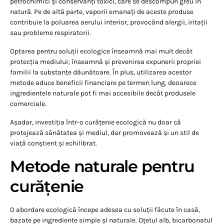
petrochimici și conservanți toxici, care se descompun greu în
natură. Pe de altă parte, vaporii emanați de aceste produse
contribuie la poluarea aerului interior, provocând alergii, iritații
sau probleme respiratorii.
Optarea pentru soluții ecologice înseamnă mai mult decât
protecția mediului; înseamnă și prevenirea expunerii propriei
familii la substanțe dăunătoare. În plus, utilizarea acestor
metode aduce beneficii financiare pe termen lung, deoarece
ingredientele naturale pot fi mai accesibile decât produsele
comerciale.
Așadar, investiția într-o curățenie ecologică nu doar că
protejează sănătatea și mediul, dar promovează și un stil de
viață conștient și echilibrat.
Metode naturale pentru
curățenie
O abordare ecologică începe adesea cu soluții făcute în casă,
bazate pe ingrediente simple și naturale. Oțetul alb, bicarbonatul