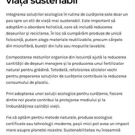
viață sustenabil
Integrarea soluțiilor ecologice în rutina de curățenie este doar un
pas spre un stil de viață mai sustenabil. Este important să
adoptăm o abordare holistică, care să includă reducerea
deșeurilor și reciclarea. În loc să cumpărăm produse de unică
folosință, putem alege materiale reutilizabile, precum cârpele
din microfibră, bureții din lufa sau mopurile lavabile.
Compostarea resturilor organice din locuință ajută la reducerea
cantității de deșeuri menajere și la producerea unui fertilizator
natural pentru grădină. Totodată, refolosirea sticlelor vechi
pentru prepararea soluțiilor de curățenie contribuie la reducerea
consumului de plastic.
Prin adoptarea unor soluții ecologice pentru curățenie, fiecare
dintre noi poate contribui la protejarea mediului și la
îmbunătățirea calității vieții.
Fie că optăm pentru metode naturale, produse ecologice
certificate sau tehnologii moderne, pașii mici pot avea un impact
mare asupra planetei noastre. Sustenabilitatea nu înseamnă