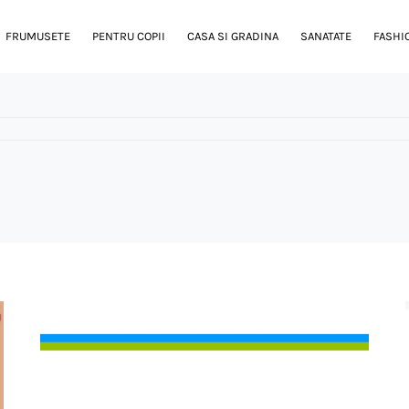
FRUMUSETE
PENTRU COPII
CASA SI GRADINA
SANATATE
FASHI