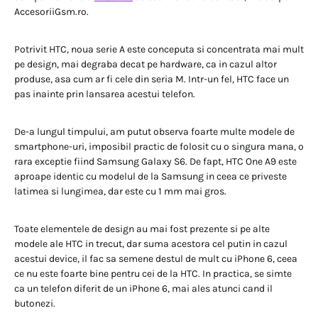
AccesoriiGsm.ro.
Potrivit HTC, noua serie A este conceputa si concentrata mai mult
pe design, mai degraba decat pe hardware, ca in cazul altor
produse, asa cum ar fi cele din seria M. Intr-un fel, HTC face un
pas inainte prin lansarea acestui telefon.
De-a lungul timpului, am putut observa foarte multe modele de
smartphone-uri, imposibil practic de folosit cu o singura mana, o
rara exceptie fiind Samsung Galaxy S6. De fapt, HTC One A9 este
aproape identic cu modelul de la Samsung in ceea ce priveste
latimea si lungimea, dar este cu 1 mm mai gros.
Toate elementele de design au mai fost prezente si pe alte
modele ale HTC in trecut, dar suma acestora cel putin in cazul
acestui device, il fac sa semene destul de mult cu iPhone 6, ceea
ce nu este foarte bine pentru cei de la HTC. In practica, se simte
ca un telefon diferit de un iPhone 6, mai ales atunci cand il
butonezi.