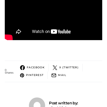
FACEBOOK
X (TWITTER)
0
Shares
PINTEREST
MAIL
Post written by: