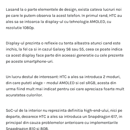
Lasand la o parte elementele de design, exista cateva lucruri noi
pe care le putem observa la acest telefon. In primul rand, HTC au
ales sa se intoarca la display-ul cu tehnologie AMOLED, cu
rezolutie 1080p.
Display-ul prezinta o reflexie cu tenta albastra atunci cand este
inchis, la fel ca si in cazul Galaxy S6 sau S5, ceea ce poate indica
ca acest display face parte din aceeasi generatie cu cele prezente
pe aceste smartphone-uri.
Un lucru destul de interesant: HTC a ales sa introduca 2 moduri,
din care puteti alege – modul AMOLED si cel sRGB, acesta din
urma fiind mult mai indicat pentru cei care apreciaza foarte mult
acuratetea culorilor.
SoC-ul de la interior nu reprezinta definitia high-end-ului, nici pe
departe, deoarece HTC a ales sa introduca un Snapdragon 617, in
principal din cauza problemelor anterioare cu implementarile
Snapdragon 810 si 808.