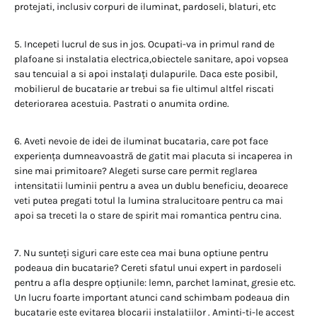
protejati, inclusiv corpuri de iluminat, pardoseli, blaturi, etc
5. Incepeti lucrul de sus in jos. Ocupati-va in primul rand de
plafoane si instalatia electrica,obiectele sanitare, apoi vopsea
sau tencuial a si apoi instalați dulapurile. Daca este posibil,
mobilierul de bucatarie ar trebui sa fie ultimul altfel riscati
deteriorarea acestuia. Pastrati o anumita ordine.
6. Aveti nevoie de idei de iluminat bucataria, care pot face
experiența dumneavoastră de gatit mai placuta si incaperea in
sine mai primitoare? Alegeti surse care permit reglarea
intensitatii luminii pentru a avea un dublu beneficiu, deoarece
veti putea pregati totul la lumina stralucitoare pentru ca mai
apoi sa treceti la o stare de spirit mai romantica pentru cina.
7. Nu sunteți siguri care este cea mai buna optiune pentru
podeaua din bucatarie? Cereti sfatul unui expert in pardoseli
pentru a afla despre opțiunile: lemn, parchet laminat, gresie etc.
Un lucru foarte important atunci cand schimbam podeaua din
bucatarie este evitarea blocarii instalatiilor . Aminti-ti-le accest