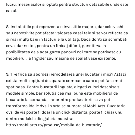
lucru, meseriasilor si optati pentru structuri detasabile unde este
cazul.
8. Instalatiile pot reprezenta o investitie majora, dar cele vechi
sau nepotrivite pot afecta valoarea casei tale si se vor reflecta ca
si mai mulți bani in facturile la utilități. Daca doriți sa schimbati
ceva, dar nu tot, pentru un finisaj diferit, ganditi-va la
posibilitatea de a adaugarea panouri noi care se potrivesc cu
mobilierul, la frigider sau masina de spalat vase existente.
9. Ti-e frica sa abordezi remodelarea unei bucatarii mici? Astazi
exista multe opțiuni de aparate compacte care o pot face mai
spațioasa. Pentru bucatarii inguste, alegeti culori deschise si
modele simple. Dar solutia cea mai buna este mobilierul de
bucatarie la comanda, iar printre producatorii ce va pot
transforma ideile dvs. in arta se numara si MobilArts. Bucataria
dvs. de vis poate fi doar la un click distanta, poate fi chiar unul
dintre modelele din galeria noastra:
http://mobilarts.ro/produse/mobila-de-bucatarie/.