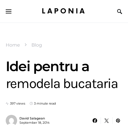
LAPONIA
Home
Blog
Idei pentru a
remodela bucataria
397 views
3 minute read
David Salagean
September 18, 2014