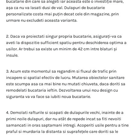
bucatarie din care sa alegeti iar aceasta este o investiție mare,
așa ca nu va lasati dusi de val. Dulapuri de bucatarie
personalizate costa mai puțin decat cele din magazine, prin
urmare nu excludeti aceasta varianta.
2. Daca va proiectati singur propria bucatarie, asigurați-va ca
aveti la dispozitie sufficient spatiu pentru deschiderea optima a
usilor. Ar trebui sa existe un minim de 42 cm intre blaturi și
insule.
3. Acum este momentul sa regandim si fluxul de trafic prin
incapere si spatial efectiv de lucru. Mutarea obiectelor sanitare
este scumpa asa ca mai bine nu mutati chiuveta, daca doriti sa
remodelati bucataria ieftin. Dezvoltarea unui nou design cu
siguranta va va face sa iubiti noua bucatarie.
4. Demolati rafturile si scapati de dulapurile vechi, inainte de a
primi noile dulapuri, dar nu atât de repede incat sa fiti nevoiti
samancati in oras saptamani intregi. Acoperiti usile pentru a tine
praful si murdaria la distanta si suprafețele care doriti sa le