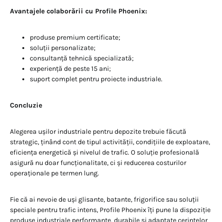
Avantajele colaborării cu Profile Phoenix:
produse premium certificate;
soluții personalizate;
consultanță tehnică specializată;
experiență de peste 15 ani;
suport complet pentru proiecte industriale.
Concluzie
Alegerea ușilor industriale pentru depozite trebuie făcută
strategic, ținând cont de tipul activității, condițiile de exploatare,
eficiența energetică și nivelul de trafic. O soluție profesională
asigură nu doar funcționalitate, ci și reducerea costurilor
operaționale pe termen lung.
Fie că ai nevoie de uși glisante, batante, frigorifice sau soluții
speciale pentru trafic intens, Profile Phoenix îți pune la dispoziție
produse industriale performante, durabile și adaptate cerințelor