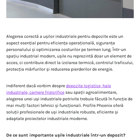
Alegerea corectă a ușilor industriale pentru depozite este un
aspect esențial pentru eficiența operațională, siguranța
personalului și optimizarea costurilor pe termen lung. Într-un
spațiu industrial modern, ușile nu reprezintă doar un element de
acces, ci contribuie direct la izolarea termică, controlul traficului,
protecția mărfurilor și reducerea pierderilor de energie.
Indiferent dacă vorbim despre
depozite logistice, hale
industriale, camere frigorifice
sau spații agroalimentare,
alegerea unei uși industriale potrivite trebuie făcută în funcție de
mai mulți factori tehnici și funcționali. Profile Phoenix oferă
soluții profesionale de uși industriale robuste, eficiente și
adaptate proiectelor industriale moderne.
De ce sunt importante ușile industriale într-un depozit?