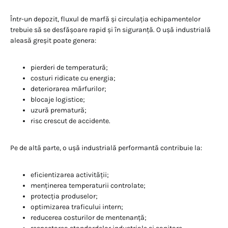
Într-un depozit, fluxul de marfă și circulația echipamentelor
trebuie să se desfășoare rapid și în siguranță. O ușă industrială
aleasă greșit poate genera:
pierderi de temperatură;
costuri ridicate cu energia;
deteriorarea mărfurilor;
blocaje logistice;
uzură prematură;
risc crescut de accidente.
Pe de altă parte, o ușă industrială performantă contribuie la:
eficientizarea activității;
menținerea temperaturii controlate;
protecția produselor;
optimizarea traficului intern;
reducerea costurilor de mentenanță;