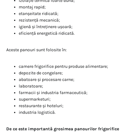
izolație termică foarte bună;
montaj rapid;
etanșeitate ridicată;
rezistență mecanică;
igienă și întreținere ușoară;
eficiență energetică ridicată.
Aceste panouri sunt folosite în:
camere frigorifice pentru produse alimentare;
depozite de congelare;
abatoare și procesare carne;
laboratoare;
farmacii și industria farmaceutică;
supermarketuri;
restaurante și hoteluri;
industria logistică.
De ce este importantă grosimea panourilor frigorifice