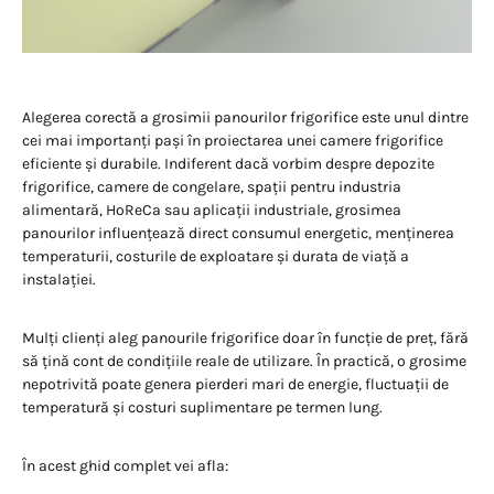
Alegerea corectă a grosimii panourilor frigorifice este unul dintre
cei mai importanți pași în proiectarea unei camere frigorifice
eficiente și durabile. Indiferent dacă vorbim despre depozite
frigorifice, camere de congelare, spații pentru industria
alimentară, HoReCa sau aplicații industriale, grosimea
panourilor influențează direct consumul energetic, menținerea
temperaturii, costurile de exploatare și durata de viață a
instalației.
Mulți clienți aleg panourile frigorifice doar în funcție de preț, fără
să țină cont de condițiile reale de utilizare. În practică, o grosime
nepotrivită poate genera pierderi mari de energie, fluctuații de
temperatură și costuri suplimentare pe termen lung.
În acest ghid complet vei afla: