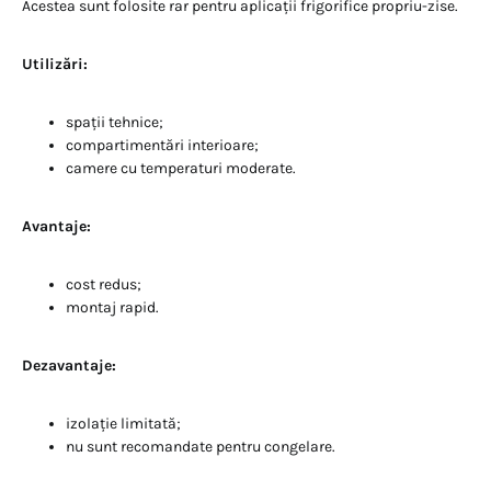
Acestea sunt folosite rar pentru aplicații frigorifice propriu-zise.
Utilizări:
spații tehnice;
compartimentări interioare;
camere cu temperaturi moderate.
Avantaje:
cost redus;
montaj rapid.
Dezavantaje:
izolație limitată;
nu sunt recomandate pentru congelare.