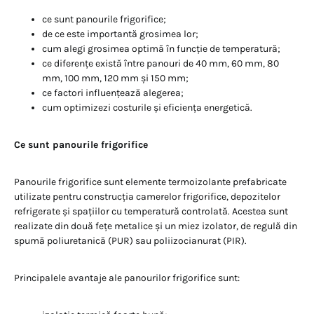
ce sunt panourile frigorifice;
de ce este importantă grosimea lor;
cum alegi grosimea optimă în funcție de temperatură;
ce diferențe există între panouri de 40 mm, 60 mm, 80
mm, 100 mm, 120 mm și 150 mm;
ce factori influențează alegerea;
cum optimizezi costurile și eficiența energetică.
Ce sunt panourile frigorifice
Panourile frigorifice sunt elemente termoizolante prefabricate
utilizate pentru construcția camerelor frigorifice, depozitelor
refrigerate și spațiilor cu temperatură controlată. Acestea sunt
realizate din două fețe metalice și un miez izolator, de regulă din
spumă poliuretanică (PUR) sau poliizocianurat (PIR).
Principalele avantaje ale panourilor frigorifice sunt: