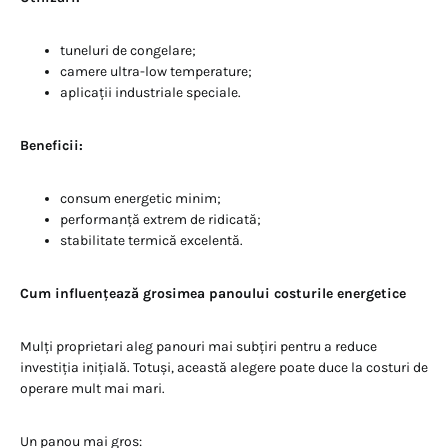
tuneluri de congelare;
camere ultra-low temperature;
aplicații industriale speciale.
Beneficii:
consum energetic minim;
performanță extrem de ridicată;
stabilitate termică excelentă.
Cum influențează grosimea panoului costurile energetice
Mulți proprietari aleg panouri mai subțiri pentru a reduce
investiția inițială. Totuși, această alegere poate duce la costuri de
operare mult mai mari.
Un panou mai gros: