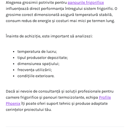
Alegerea grosimii potrivite pentru
panourile frigorifice
influențează direct performanța întregului sistem frigorific. O
grosime corect dimensionată asigură temperatură stabilă,
consum redus de energie și costuri mai mici pe termen lung.
Înainte de achiziție, este important să analizezi:
temperatura de lucru;
tipul produselor depozitate;
dimensiunea spațiului;
frecvența utilizării;
condițiile exterioare.
Dacă ai nevoie de consultanță și soluții profesionale pentru
camere frigorifice și panouri termoizolante, echipa
Profile
Phoenix
îți poate oferi suport tehnic și produse adaptate
cerințelor proiectului tău.