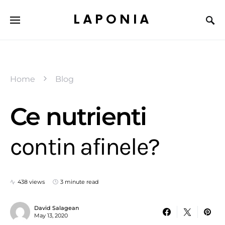
LAPONIA
Home
Blog
Ce nutrienti
contin afinele?
438 views
3 minute read
David Salagean
May 13, 2020