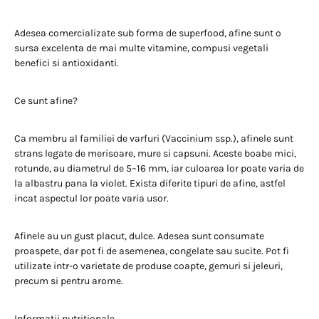
Adesea comercializate sub forma de superfood, afine sunt o
sursa excelenta de mai multe vitamine, compusi vegetali
benefici si antioxidanti.
Ce sunt afine?
Ca membru al familiei de varfuri (Vaccinium ssp.), afinele sunt
strans legate de merisoare, mure si capsuni. Aceste boabe mici,
rotunde, au diametrul de 5–16 mm, iar culoarea lor poate varia de
la albastru pana la violet. Exista diferite tipuri de afine, astfel
incat aspectul lor poate varia usor.
Afinele au un gust placut, dulce. Adesea sunt consumate
proaspete, dar pot fi de asemenea, congelate sau sucite. Pot fi
utilizate intr-o varietate de produse coapte, gemuri si jeleuri,
precum si pentru arome.
Informatii nutritionale