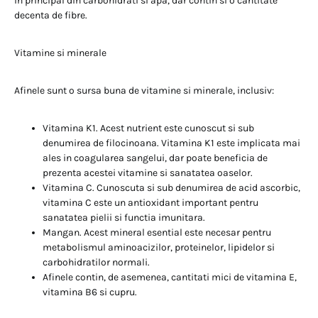
in principal din carbohidrati si apa, dar contin si o cantitate
decenta de fibre.
Vitamine si minerale
Afinele sunt o sursa buna de vitamine si minerale, inclusiv:
Vitamina K1. Acest nutrient este cunoscut si sub
denumirea de filocinoana. Vitamina K1 este implicata mai
ales in coagularea sangelui, dar poate beneficia de
prezenta acestei vitamine si sanatatea oaselor.
Vitamina C. Cunoscuta si sub denumirea de acid ascorbic,
vitamina C este un antioxidant important pentru
sanatatea pielii si functia imunitara.
Mangan. Acest mineral esential este necesar pentru
metabolismul aminoacizilor, proteinelor, lipidelor si
carbohidratilor normali.
Afinele contin, de asemenea, cantitati mici de vitamina E,
vitamina B6 si cupru.