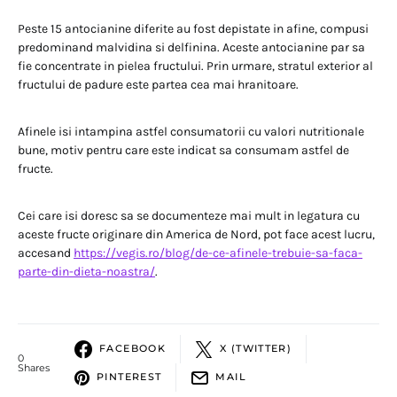
Peste 15 antocianine diferite au fost depistate in afine, compusi
predominand malvidina si delfinina. Aceste antocianine par sa
fie concentrate in pielea fructului. Prin urmare, stratul exterior al
fructului de padure este partea cea mai hranitoare.
Afinele isi intampina astfel consumatorii cu valori nutritionale
bune, motiv pentru care este indicat sa consumam astfel de
fructe.
Cei care isi doresc sa se documenteze mai mult in legatura cu
aceste fructe originare din America de Nord, pot face acest lucru,
accesand
https://vegis.ro/blog/de-ce-afinele-trebuie-sa-faca-
parte-din-dieta-noastra/
.
FACEBOOK
X (TWITTER)
0
Shares
PINTEREST
MAIL