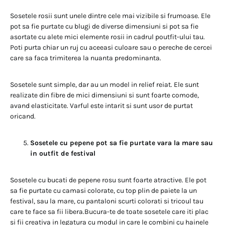
Sosetele rosii sunt unele dintre cele mai vizibile si frumoase. Ele
pot sa fie purtate cu blugi de diverse dimensiuni si pot sa fie
asortate cu alete mici elemente rosii in cadrul poutfit-ului tau.
Poti purta chiar un ruj cu aceeasi culoare sau o pereche de cercei
care sa faca trimiterea la nuanta predominanta.
Sosetele sunt simple, dar au un model in relief reiat. Ele sunt
realizate din fibre de mici dimensiuni si sunt foarte comode,
avand elasticitate. Varful este intarit si sunt usor de purtat
oricand.
Sosetele cu pepene pot sa fie purtate vara la mare sau
in outfit de festival
Sosetele cu bucati de pepene rosu sunt foarte atractive. Ele pot
sa fie purtate cu camasi colorate, cu top plin de paiete la un
festival, sau la mare, cu pantaloni scurti colorati si tricoul tau
care te face sa fii libera.Bucura-te de toate sosetele care iti plac
si fii creativa in legatura cu modul in care le combini cu hainele