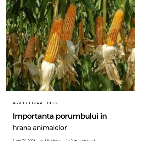
AGRICULTURA
BLOG
Importanta porumbului in
hrana animalelor
June 30, 2021
1.1K views
2 minute read