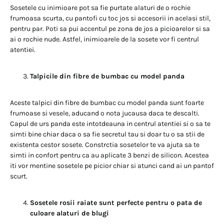
Sosetele cu inimioare pot sa fie purtate alaturi de o rochie
frumoasa scurta, cu pantofi cu toc jos si accesorii in acelasi stil,
pentru par. Poti sa pui accentul pe zona de jos a picioarelor si sa
ai o rochie nude. Astfel, inimioarele de la sosete vor fi centrul
atentiei.
Talpicile din fibre de bumbac cu model panda
Aceste talpici din fibre de bumbac cu model panda sunt foarte
frumoase si vesele, aducand o nota jucausa daca te descalti.
Capul de urs panda este intotdeauna in centrul atentiei si o sa te
simti bine chiar daca o sa fie secretul tau si doar tu o sa stii de
existenta cestor sosete. Constrctia sosetelor te va ajuta sa te
simti in confort pentru ca au aplicate 3 benzi de silicon. Acestea
iti vor mentine sosetele pe picior chiar si atunci cand ai un pantof
scurt.
Sosetele rosii raiate sunt perfecte pentru o pata de
culoare alaturi de blugi