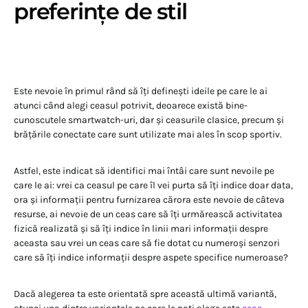
preferințe de stil
Este nevoie în primul rând să îți definești ideile pe care le ai
atunci când alegi ceasul potrivit, deoarece există bine-
cunoscutele smartwatch-uri, dar și ceasurile clasice, precum și
brățările conectate care sunt utilizate mai ales în scop sportiv.
Astfel, este indicat să identifici mai întâi care sunt nevoile pe
care le ai: vrei ca ceasul pe care îl vei purta să îți indice doar data,
ora și informații pentru furnizarea cărora este nevoie de câteva
resurse, ai nevoie de un ceas care să îți urmărească activitatea
fizică realizată și să îți indice în linii mari informații despre
aceasta sau vrei un ceas care să fie dotat cu numeroși senzori
care să îți indice informații despre aspete specifice numeroase?
Dacă alegerea ta este orientată spre această ultimă variantă,