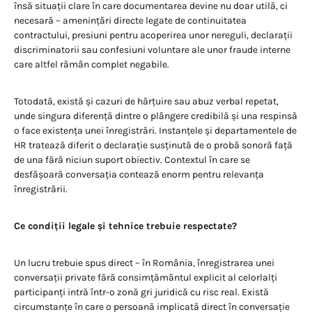
însă situații clare în care documentarea devine nu doar utilă, ci
necesară – amenințări directe legate de continuitatea
contractului, presiuni pentru acoperirea unor nereguli, declarații
discriminatorii sau confesiuni voluntare ale unor fraude interne
care altfel rămân complet negabile.
Totodată, există și cazuri de hărțuire sau abuz verbal repetat,
unde singura diferență dintre o plângere credibilă și una respinsă
o face existența unei înregistrări. Instanțele și departamentele de
HR tratează diferit o declarație susținută de o probă sonoră față
de una fără niciun suport obiectiv. Contextul în care se
desfășoară conversația contează enorm pentru relevanța
înregistrării.
Ce condiții legale și tehnice trebuie respectate?
Un lucru trebuie spus direct – în România, înregistrarea unei
conversații private fără consimțământul explicit al celorlalți
participanți intră într-o zonă gri juridică cu risc real. Există
circumstanțe în care o persoană implicată direct în conversație