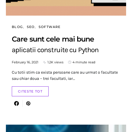
BLOG
SEO
SOFTWARE
Care sunt cele mai bune
aplicatii construite cu Python
February 16, 2021
1.2K views
4 minute read
Cu totii stim ca exista persoane care au urmat o facultate
sau chiar doua – trei facultati, iar…
CITESTE TOT