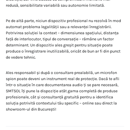
redusă, sensibilitate variabilă sau autonomie limitată.
Pe de altă parte, niciun dispozitiv profesional nu rezolvă în mod
automat problema legalității sau a relevanței înregistrării.
Potrivirea soluției la context – dimensiunea spațiului, distanța
față de interlocutor, tipul de conversație – rămâne un factor
determinant. Un dispozitiv ales greșit pentru situație poate
produce o înregistrare inutilizabilă, oricât de bun ar fi din punct
de vedere tehnic.
Ales responsabil și după o consultare prealabilă, un microfon
spion poate deveni un instrument real de protecție. Dacă te afli
într-o situație în care documentarea audio ți se pare necesară,
SMTSOL îți pune la dispoziție atât gama completă de produse
profesionale, cât și consultanță gratuită pentru a identifica
soluția potrivită contextului tău specific – online sau direct la
showroom-ul din București!