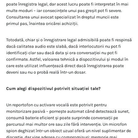
poate înregistra legal, dar acest lucru poate fi interpretat în mai
multe moduri – iar consecințele unui pas greșit pot fi severe.
Consultarea unui avocat specializat în dreptul muncii este
primul pas, înaintea oricărei achiziții.
Totodată, chiar și o înregistrare legal admisibilă poate fi respinsă
dacă calitatea audio este slabă, dacă interlocutorii nu pot fi
identificați clar sau dacă data și ora conversației nu pot fi
confirmate. Astfel, valoarea tehnică a dispozitivului și modul în
care este utilizat influențează direct dacă înregistrarea poate
deveni sau nu o probă reală într-un dosar.
Cum alegi dispozitivul potrivit situației tale?
Un reportofon cu activare vocală este potrivit pentru
monitorizare pasivă – pornește automat când detectează sunet,
consumă baterie eficient și poate surprinde conversații pe
parcursul mai multor ore sau zile fără intervenție. Un microfon
spion deghizat într-un obiect uzual oferă un nivel suplimentar de
discreție, dar vine adesea cu compromisuri: memorie mai