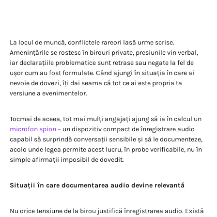
La locul de muncă, conflictele rareori lasă urme scrise.
Amenințările se rostesc în birouri private, presiunile vin verbal,
iar declarațiile problematice sunt retrase sau negate la fel de
ușor cum au fost formulate. Când ajungi în situația în care ai
nevoie de dovezi, îți dai seama că tot ce ai este propria ta
versiune a evenimentelor.
Tocmai de aceea, tot mai mulți angajați ajung să ia în calcul un
microfon spion
– un dispozitiv compact de înregistrare audio
capabil să surprindă conversații sensibile și să le documenteze,
acolo unde legea permite acest lucru, în probe verificabile, nu în
simple afirmații imposibil de dovedit.
Situații în care documentarea audio devine relevantă
Nu orice tensiune de la birou justifică înregistrarea audio. Există