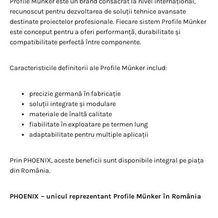
Profile Münker este un brand consacrat la nivel internațional,
recunoscut pentru dezvoltarea de soluții tehnice avansate
destinate proiectelor profesionale. Fiecare sistem Profile Münker
este conceput pentru a oferi performanță, durabilitate și
compatibilitate perfectă între componente.
Caracteristicile definitorii ale Profile Münker includ:
precizie germană în fabricație
soluții integrate și modulare
materiale de înaltă calitate
fiabilitate în exploatare pe termen lung
adaptabilitate pentru multiple aplicații
Prin PHOENIX, aceste beneficii sunt disponibile integral pe piața
din România.
PHOENIX – unicul reprezentant Profile Münker în România