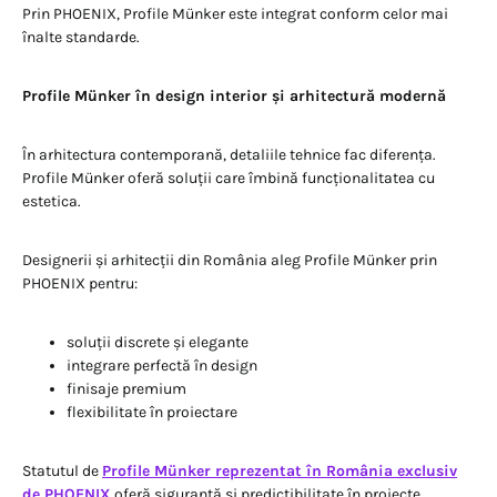
Prin PHOENIX, Profile Münker este integrat conform celor mai
înalte standarde.
Profile Münker în design interior și arhitectură modernă
În arhitectura contemporană, detaliile tehnice fac diferența.
Profile Münker oferă soluții care îmbină funcționalitatea cu
estetica.
Designerii și arhitecții din România aleg Profile Münker prin
PHOENIX pentru:
soluții discrete și elegante
integrare perfectă în design
finisaje premium
flexibilitate în proiectare
Statutul de
Profile Münker reprezentat în România exclusiv
de PHOENIX
oferă siguranță și predictibilitate în proiecte.