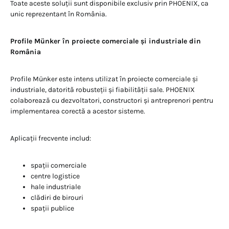
Toate aceste soluții sunt disponibile exclusiv prin PHOENIX, ca
unic reprezentant în România.
Profile Münker în proiecte comerciale și industriale din
România
Profile Münker este intens utilizat în proiecte comerciale și
industriale, datorită robusteții și fiabilității sale. PHOENIX
colaborează cu dezvoltatori, constructori și antreprenori pentru
implementarea corectă a acestor sisteme.
Aplicații frecvente includ:
spații comerciale
centre logistice
hale industriale
clădiri de birouri
spații publice