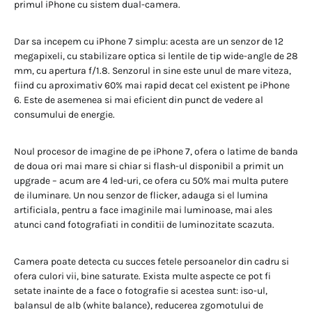
primul iPhone cu sistem dual-camera.
Dar sa incepem cu iPhone 7 simplu: acesta are un senzor de 12
megapixeli, cu stabilizare optica si lentile de tip wide-angle de 28
mm, cu apertura f/1.8. Senzorul in sine este unul de mare viteza,
fiind cu aproximativ 60% mai rapid decat cel existent pe iPhone
6. Este de asemenea si mai eficient din punct de vedere al
consumului de energie.
Noul procesor de imagine de pe iPhone 7, ofera o latime de banda
de doua ori mai mare si chiar si flash-ul disponibil a primit un
upgrade – acum are 4 led-uri, ce ofera cu 50% mai multa putere
de iluminare. Un nou senzor de flicker, adauga si el lumina
artificiala, pentru a face imaginile mai luminoase, mai ales
atunci cand fotografiati in conditii de luminozitate scazuta.
Camera poate detecta cu succes fetele persoanelor din cadru si
ofera culori vii, bine saturate. Exista multe aspecte ce pot fi
setate inainte de a face o fotografie si acestea sunt: iso-ul,
balansul de alb (white balance), reducerea zgomotului de