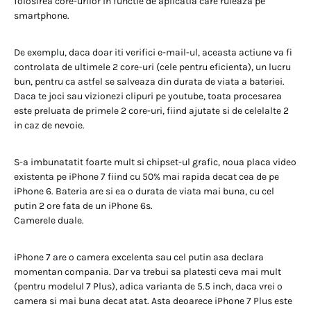
folosirea core-urilor in functie de aplicatia care ruleaza pe
smartphone.
De exemplu, daca doar iti verifici e-mail-ul, aceasta actiune va fi
controlata de ultimele 2 core-uri (cele pentru eficienta), un lucru
bun, pentru ca astfel se salveaza din durata de viata a bateriei.
Daca te joci sau vizionezi clipuri pe youtube, toata procesarea
este preluata de primele 2 core-uri, fiind ajutate si de celelalte 2
in caz de nevoie.
S-a imbunatatit foarte mult si chipset-ul grafic, noua placa video
existenta pe iPhone 7 fiind cu 50% mai rapida decat cea de pe
iPhone 6. Bateria are si ea o durata de viata mai buna, cu cel
putin 2 ore fata de un iPhone 6s.
Camerele duale.
iPhone 7 are o camera excelenta sau cel putin asa declara
momentan compania. Dar va trebui sa platesti ceva mai mult
(pentru modelul 7 Plus), adica varianta de 5.5 inch, daca vrei o
camera si mai buna decat atat. Asta deoarece iPhone 7 Plus este