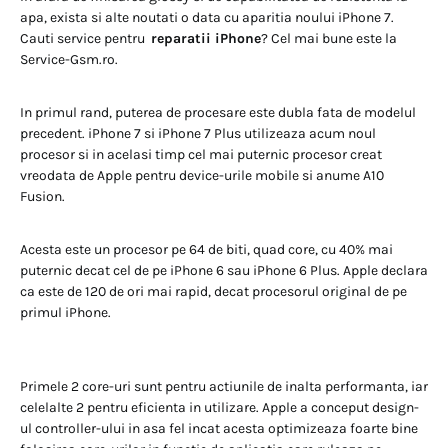
apa, exista si alte noutati o data cu aparitia noului iPhone 7.
Cauti service pentru
reparatii iPhone
? Cel mai bune este la
Service-Gsm.ro.
In primul rand, puterea de procesare este dubla fata de modelul
precedent. iPhone 7 si iPhone 7 Plus utilizeaza acum noul
procesor si in acelasi timp cel mai puternic procesor creat
vreodata de Apple pentru device-urile mobile si anume A10
Fusion.
Acesta este un procesor pe 64 de biti, quad core, cu 40% mai
puternic decat cel de pe iPhone 6 sau iPhone 6 Plus. Apple declara
ca este de 120 de ori mai rapid, decat procesorul original de pe
primul iPhone.
Primele 2 core-uri sunt pentru actiunile de inalta performanta, iar
celelalte 2 pentru eficienta in utilizare. Apple a conceput design-
ul controller-ului in asa fel incat acesta optimizeaza foarte bine