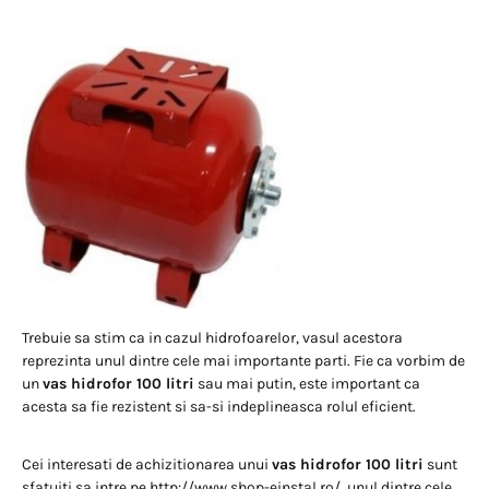
Trebuie sa stim ca in cazul hidrofoarelor, vasul acestora
reprezinta unul dintre cele mai importante parti. Fie ca vorbim de
un
vas hidrofor 100 litri
sau mai putin, este important ca
acesta sa fie rezistent si sa-si indeplineasca rolul eficient.
Cei interesati de achizitionarea unui
vas hidrofor 100 litri
sunt
sfatuiti sa intre pe http://www.shop-einstal.ro/, unul dintre cele