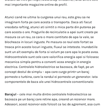
mai importante magazine online de profil.
Atunci cand ne uitma la curgerea unui rau, este greu sa ne
imaginam forta pe care acesta o transporta. Daca ati facut
vreodata rafting, atunci ati simtit o mica parte din puterea pe
care acesta o are. Pragurile de recirculatie a apei sunt create pe
masura ce un rau, ce cara o mare cantitate de apa la vale, se
blocheaza in locuri inguste. Pe masura ce raul este fortat sa
treaca prin aceste locuri inguste, fluxul se inteteste. Inundatiile
sunt un alt exemplu de forta si volum pe care apa le poate avea.
Hidrocentralele sunt cele care valorifica energia apei si folosesc
mecanica simpla pentru a converti acea energie in energie
electrica. Centralele hidroelectrice se bazeaza, de fapt, pe un
concept destul de simplu – apa care curge printr-un baraj
porneste o turbina, care la randul ei porneste un generator. Iata
componentele de baza ale unei hidrocentrale conventionale:
Barajul
– cele mai multe dintre centralele hidroelectrice se
bazeaza pe un baraj care retine apa, creand un rezervor mare.
Adeseori, acest rezervor este folosit ca lac de agrement, asa cum