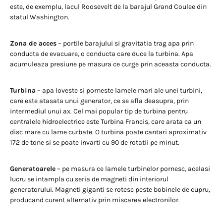
este, de exemplu, lacul Roosevelt de la barajul Grand Coulee din
statul Washington.
Zona de acces
– portile barajului si gravitatia trag apa prin
conducta de evacuare, o conducta care duce la turbina. Apa
acumuleaza presiune pe masura ce curge prin aceasta conducta.
Turbina
– apa loveste si porneste lamele mari ale unei turbini,
care este atasata unui generator, ce se afla deasupra, prin
intermediul unui ax. Cel mai popular tip de turbina pentru
centralele hidroelectrice este Turbina Francis, care arata ca un
disc mare cu lame curbate. O turbina poate cantari aproximativ
172 de tone si se poate invarti cu 90 de rotatii pe minut.
Generatoarele
– pe masura ce lamele turbinelor pornesc, acelasi
lucru se intampla cu seria de magneti din interiorul
generatorului. Magneti giganti se rotesc peste bobinele de cupru,
producand curent alternativ prin miscarea electronilor.