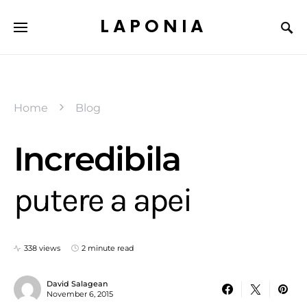
LAPONIA
Home
Blog
Incredibila
putere a apei
338 views
2 minute read
David Salagean
November 6, 2015