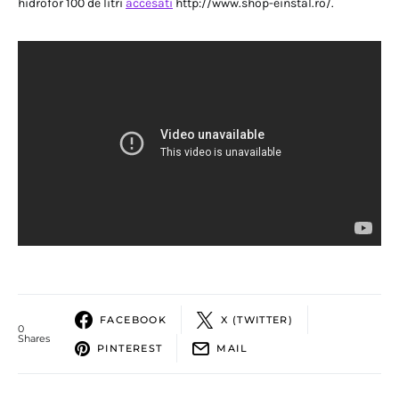
hidrofor 100 de litri
accesati
http://www.shop-einstal.ro/.
FACEBOOK
X (TWITTER)
0
Shares
PINTEREST
MAIL