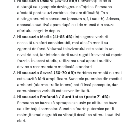
Hipoacuzia Ușoară (26–40 dB):
Conversațiile de la
distanță sau șoaptele devin greu de înțeles. Persoana
afectată poate auzi vorbirea, dar are dificultăți în a
distinge anumite consoane (precum s, f, t sau th). Adesea,
oboseala auditivă apare după o zi de muncă din cauza
efortului cognitiv depus.
Hipoacuzia Medie (41–55 dB):
Înțelegerea vorbirii
necesită un efort considerabil, mai ales în medii cu
zgomot de fond. Volumul televizorului este setat la un
nivel ridicat, iar interlocutorii sunt rugați frecvent să repete
frazele. În acest stadiu, utilizarea unui aparat auditiv
devine o recomandare medicală standard.
Hipoacuzia Severă (56–70 dB):
Vorbirea normală nu mai
este auzită fără amplificare. Sunetele puternice din mediul
ambiant (alarme, trafic intens) pot fi încă percepute, dar
comunicarea verbală este sever limitată.
Hipoacuzia Profundă / Surditatea (peste 71 dB):
Persoana se bazează aproape exclusiv pe cititul pe buze
sau limbajul semnelor. Sunetele foarte puternice pot fi
resimțite mai degrabă ca vibrații decât ca stimuli auditivi
clari.