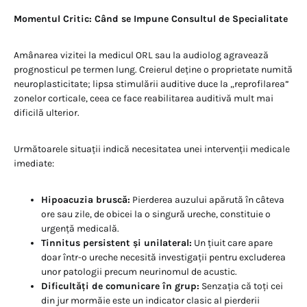
Momentul Critic: Când se Impune Consultul de Specialitate
Amânarea vizitei la medicul ORL sau la audiolog agravează
prognosticul pe termen lung. Creierul deține o proprietate numită
neuroplasticitate; lipsa stimulării auditive duce la „reprofilarea”
zonelor corticale, ceea ce face reabilitarea auditivă mult mai
dificilă ulterior.
Următoarele situații indică necesitatea unei intervenții medicale
imediate:
Hipoacuzia bruscă:
Pierderea auzului apărută în câteva
ore sau zile, de obicei la o singură ureche, constituie o
urgență medicală.
Tinnitus persistent și unilateral:
Un țiuit care apare
doar într-o ureche necesită investigații pentru excluderea
unor patologii precum neurinomul de acustic.
Dificultăți de comunicare în grup:
Senzația că toți cei
din jur mormăie este un indicator clasic al pierderii