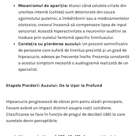
Mecanismul de apariție:
Atunci când celulele ciliate din
urechea internă (cohlee) sunt deteriorate din cauza
zgomotului puternic, a îmbătrânirii sau a medicamentelor
ototoxice, creierul încearcă să compenseze lipsa de input
senzorial. Această hiperactivitate a neuronilor auditivi se
traduce prin sunetul fantomă specific tinnitusului.
Corelația cu pierderea auzului:
Un procent semnificativ
de persoane care suferă de tinnitus prezintă și un grad de
hipoacuzie, adesea pe frecvențe înalte. Prezența constantă
a acestui simptom necesită o audiogramă realizată de un
specialist.
Etapele Pierderii Auzului: De la Ușor la Profund
Hipoacuzia progresează de obicei prin patru stadii principale,
fiecare având un impact distinct asupra vieții cotidiene.
Clasificarea se face în funcție de pragul de decibeli (dB) la care
sunetele devin perceptibile.