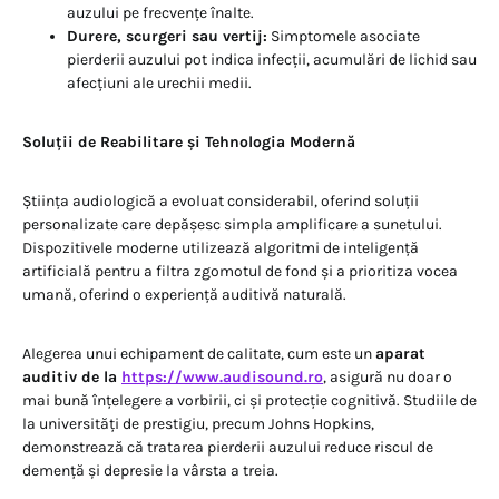
auzului pe frecvențe înalte.
Durere, scurgeri sau vertij:
Simptomele asociate
pierderii auzului pot indica infecții, acumulări de lichid sau
afecțiuni ale urechii medii.
Soluții de Reabilitare și Tehnologia Modernă
Știința audiologică a evoluat considerabil, oferind soluții
personalizate care depășesc simpla amplificare a sunetului.
Dispozitivele moderne utilizează algoritmi de inteligență
artificială pentru a filtra zgomotul de fond și a prioritiza vocea
umană, oferind o experiență auditivă naturală.
Alegerea unui echipament de calitate, cum este un
aparat
auditiv de la
https://www.audisound.ro
, asigură nu doar o
mai bună înțelegere a vorbirii, ci și protecție cognitivă. Studiile de
la universități de prestigiu, precum Johns Hopkins,
demonstrează că tratarea pierderii auzului reduce riscul de
demență și depresie la vârsta a treia.