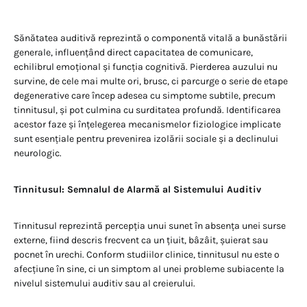
Sănătatea auditivă reprezintă o componentă vitală a bunăstării
generale, influențând direct capacitatea de comunicare,
echilibrul emoțional și funcția cognitivă. Pierderea auzului nu
survine, de cele mai multe ori, brusc, ci parcurge o serie de etape
degenerative care încep adesea cu simptome subtile, precum
tinnitusul, și pot culmina cu surditatea profundă. Identificarea
acestor faze și înțelegerea mecanismelor fiziologice implicate
sunt esențiale pentru prevenirea izolării sociale și a declinului
neurologic.
Tinnitusul: Semnalul de Alarmă al Sistemului Auditiv
Tinnitusul reprezintă percepția unui sunet în absența unei surse
externe, fiind descris frecvent ca un țiuit, bâzâit, șuierat sau
pocnet în urechi. Conform studiilor clinice, tinnitusul nu este o
afecțiune în sine, ci un simptom al unei probleme subiacente la
nivelul sistemului auditiv sau al creierului.