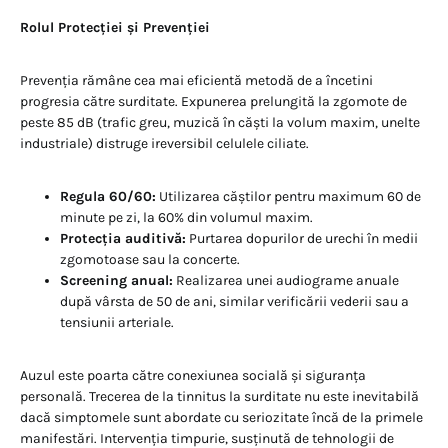
Rolul Protecției și Prevenției
Prevenția rămâne cea mai eficientă metodă de a încetini
progresia către surditate. Expunerea prelungită la zgomote de
peste 85 dB (trafic greu, muzică în căști la volum maxim, unelte
industriale) distruge ireversibil celulele ciliate.
Regula 60/60:
Utilizarea căștilor pentru maximum 60 de
minute pe zi, la 60% din volumul maxim.
Protecția auditivă:
Purtarea dopurilor de urechi în medii
zgomotoase sau la concerte.
Screening anual:
Realizarea unei audiograme anuale
după vârsta de 50 de ani, similar verificării vederii sau a
tensiunii arteriale.
Auzul este poarta către conexiunea socială și siguranța
personală. Trecerea de la tinnitus la surditate nu este inevitabilă
dacă simptomele sunt abordate cu seriozitate încă de la primele
manifestări. Intervenția timpurie, susținută de tehnologii de