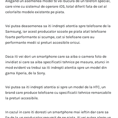
Alegand un asemenea model te vei bucura de un telefon special,
care vine cu sistemul de operare iOS, total diferit fata de cel al
celorlalte modele existente pe piata.
Vei putea deasemenea sa iti indrepti atentia spre telefoane de la
Samsung, iar acest producator scoate pe piata atat telefoane
foarte performante si scumpe, cat si telefoane care au
performante medii si preturi accesibile oricui.
Daca iti vei dori un smartphone care sa aiba o camera foto de
invidiat si care sa aiba specificatii tehnice pe masura, atunci in
mod evident va trebui sa iti indrepti atentia spre un model din
gama Xperia, de la Sony.
Vei putea sa iti indrepti atentia si spre un model de la HTC, un
brand care produce telefoane cu specificatii tehnice remarcabile
la preturi accesibile.
In cazul in care iti doresti un smartphone mai ieftin dar care sa
fie de la un producator renumit de pe piata, iti vei putea alege un