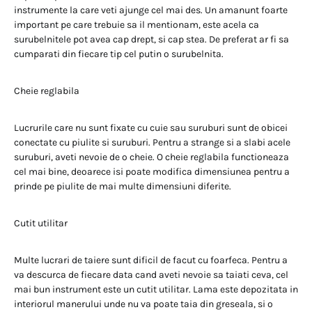
instrumente la care veti ajunge cel mai des. Un amanunt foarte
important pe care trebuie sa il mentionam, este acela ca
surubelnitele pot avea cap drept, si cap stea. De preferat ar fi sa
cumparati din fiecare tip cel putin o surubelnita.
Cheie reglabila
Lucrurile care nu sunt fixate cu cuie sau suruburi sunt de obicei
conectate cu piulite si suruburi. Pentru a strange si a slabi acele
suruburi, aveti nevoie de o cheie. O cheie reglabila functioneaza
cel mai bine, deoarece isi poate modifica dimensiunea pentru a
prinde pe piulite de mai multe dimensiuni diferite.
Cutit utilitar
Multe lucrari de taiere sunt dificil de facut cu foarfeca. Pentru a
va descurca de fiecare data cand aveti nevoie sa taiati ceva, cel
mai bun instrument este un cutit utilitar. Lama este depozitata in
interiorul manerului unde nu va poate taia din greseala, si o