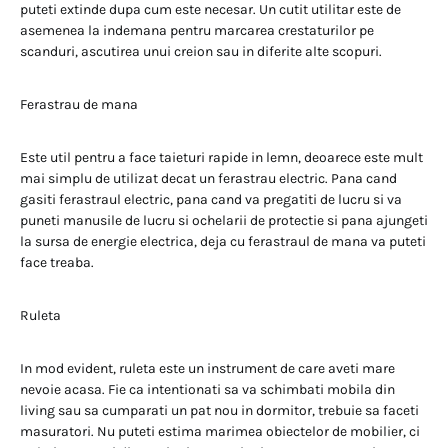
puteti extinde dupa cum este necesar. Un cutit utilitar este de
asemenea la indemana pentru marcarea crestaturilor pe
scanduri, ascutirea unui creion sau in diferite alte scopuri.
Ferastrau de mana
Este util pentru a face taieturi rapide in lemn, deoarece este mult
mai simplu de utilizat decat un ferastrau electric. Pana cand
gasiti ferastraul electric, pana cand va pregatiti de lucru si va
puneti manusile de lucru si ochelarii de protectie si pana ajungeti
la sursa de energie electrica, deja cu ferastraul de mana va puteti
face treaba.
Ruleta
In mod evident, ruleta este un instrument de care aveti mare
nevoie acasa. Fie ca intentionati sa va schimbati mobila din
living sau sa cumparati un pat nou in dormitor, trebuie sa faceti
masuratori. Nu puteti estima marimea obiectelor de mobilier, ci