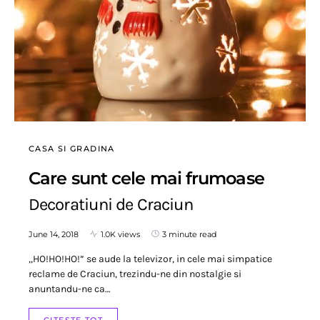
CASA SI GRADINA
Care sunt cele mai frumoase
Decoratiuni de Craciun
June 14, 2018
1.0K views
3 minute read
,,HO!HO!HO!” se aude la televizor, in cele mai simpatice
reclame de Craciun, trezindu-ne din nostalgie si
anuntandu-ne ca…
CITESTE TOT