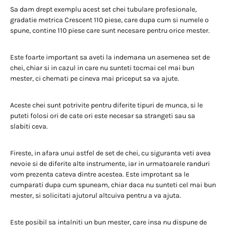
Sa dam drept exemplu acest set chei tubulare profesionale,
gradatie metrica Crescent 110 piese, care dupa cum si numele o
spune, contine 110 piese care sunt necesare pentru orice mester.
Este foarte important sa aveti la indemana un asemenea set de
chei, chiar si in cazul in care nu sunteti tocmai cel mai bun
mester, ci chemati pe cineva mai priceput sa va ajute.
Aceste chei sunt potrivite pentru diferite tipuri de munca, si le
puteti folosi ori de cate ori este necesar sa strangeti sau sa
slabiti ceva.
Fireste, in afara unui astfel de set de chei, cu siguranta veti avea
nevoie si de diferite alte instrumente, iar in urmatoarele randuri
vom prezenta cateva dintre acestea. Este improtant sa le
cumparati dupa cum spuneam, chiar daca nu sunteti cel mai bun
mester, si solicitati ajutorul altcuiva pentru a va ajuta.
Este posibil sa intalniti un bun mester, care insa nu dispune de