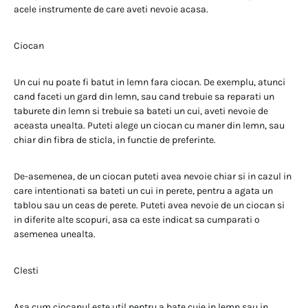
acele instrumente de care aveti nevoie acasa.
Ciocan
Un cui nu poate fi batut in lemn fara ciocan. De exemplu, atunci
cand faceti un gard din lemn, sau cand trebuie sa reparati un
taburete din lemn si trebuie sa bateti un cui, aveti nevoie de
aceasta unealta. Puteti alege un ciocan cu maner din lemn, sau
chiar din fibra de sticla, in functie de preferinte.
De-asemenea, de un ciocan puteti avea nevoie chiar si in cazul in
care intentionati sa bateti un cui in perete, pentru a agata un
tablou sau un ceas de perete. Puteti avea nevoie de un ciocan si
in diferite alte scopuri, asa ca este indicat sa cumparati o
asemenea unealta.
Clesti
Asa cum ciocanul este util pentru a bate cuie in lemn sau in