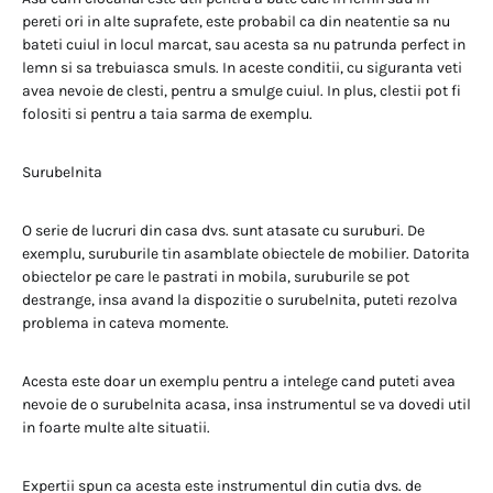
pereti ori in alte suprafete, este probabil ca din neatentie sa nu
bateti cuiul in locul marcat, sau acesta sa nu patrunda perfect in
lemn si sa trebuiasca smuls. In aceste conditii, cu siguranta veti
avea nevoie de clesti, pentru a smulge cuiul. In plus, clestii pot fi
folositi si pentru a taia sarma de exemplu.
Surubelnita
O serie de lucruri din casa dvs. sunt atasate cu suruburi. De
exemplu, suruburile tin asamblate obiectele de mobilier. Datorita
obiectelor pe care le pastrati in mobila, suruburile se pot
destrange, insa avand la dispozitie o surubelnita, puteti rezolva
problema in cateva momente.
Acesta este doar un exemplu pentru a intelege cand puteti avea
nevoie de o surubelnita acasa, insa instrumentul se va dovedi util
in foarte multe alte situatii.
Expertii spun ca acesta este instrumentul din cutia dvs. de