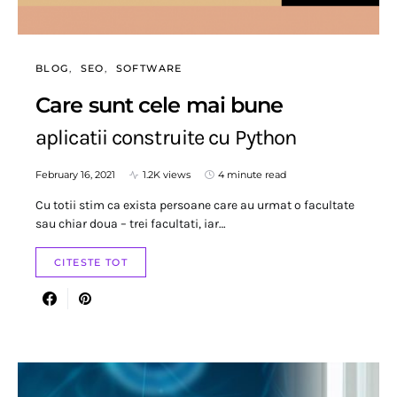
BLOG
SEO
SOFTWARE
Care sunt cele mai bune
aplicatii construite cu Python
February 16, 2021
1.2K views
4 minute read
Cu totii stim ca exista persoane care au urmat o facultate
sau chiar doua – trei facultati, iar…
CITESTE TOT