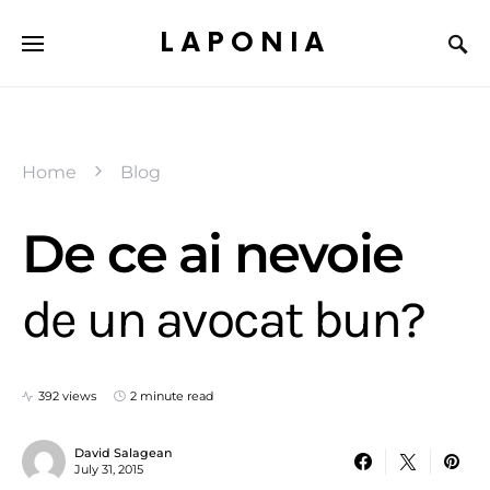
LAPONIA
Home
Blog
De ce ai nevoie
de un avocat bun?
392 views
2 minute read
David Salagean
July 31, 2015