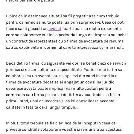
natura penala, din pacate.
E bine ca in asemenea situatii sa fii pregatit asa cum trebuie
pentru ca nimic sa nu te poate lua prin surprindere. Ceea ce poti
face e sa iti gasesti un
avocat
foarte bun, cu multa experienta,
care sa colaboreze cu tine o perioada lunga de timp sau sa inchei
un contract de reprezentare cu o firma de avocatura de renume
sau cu experienta in domeniul care te intereseaza cel mai mult.
Daca detii o firma, cu siguranta vei dori sa beneficiezi de servicii
juridice si de consultanta de specialitate. Poate fi mai ieftin sa
colaborezi cu un avocat sau sa apelezi din cand in cand la o
firma de avocatura decat sa ai angajat un consilier juridic
deoarece acesta poate implica mai multe costuri pentru
compania sau firma pe care o detii. Un avocat trebie sa fie, in
primul rand, unul de incedere si sa isi consolideze aceasta
calitate in fata ta de-a lungul timpului.
In plus, totul trebuie sa fie clar inca de la inceput in ceea ce
priveste conditiile colaborarii voastre si remuneratia acestuia.