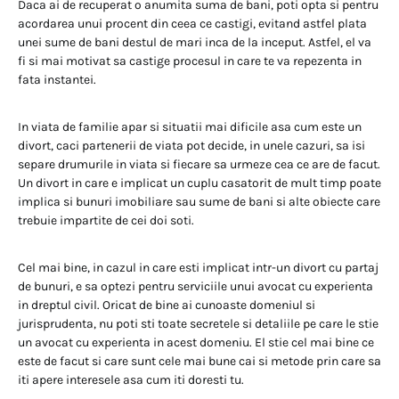
Daca ai de recuperat o anumita suma de bani, poti opta si pentru
acordarea unui procent din ceea ce castigi, evitand astfel plata
unei sume de bani destul de mari inca de la inceput. Astfel, el va
fi si mai motivat sa castige procesul in care te va repezenta in
fata instantei.
In viata de familie apar si situatii mai dificile asa cum este un
divort, caci partenerii de viata pot decide, in unele cazuri, sa isi
separe drumurile in viata si fiecare sa urmeze cea ce are de facut.
Un divort in care e implicat un cuplu casatorit de mult timp poate
implica si bunuri imobiliare sau sume de bani si alte obiecte care
trebuie impartite de cei doi soti.
Cel mai bine, in cazul in care esti implicat intr-un divort cu partaj
de bunuri, e sa optezi pentru serviciile unui avocat cu experienta
in dreptul civil. Oricat de bine ai cunoaste domeniul si
jurisprudenta, nu poti sti toate secretele si detaliile pe care le stie
un avocat cu experienta in acest domeniu. El stie cel mai bine ce
este de facut si care sunt cele mai bune cai si metode prin care sa
iti apere interesele asa cum iti doresti tu.