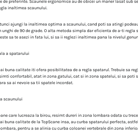
ie de preferinte. Scaunele ergonomice au de obicei un maner lasat sub sez
egla inaltimea scaunului.
 atunci ajungi la inaltimea optima a scaunului, cand poti sa atingi podeau
in unghi de 90 de grade. O alta metoda simpla dar eficienta de a-ti regla 
ste sa te asezi in fata lui, si sa ii reglezi inaltimea pana la nivelul genu
ala a spatarului
 buna calitate iti ofera posibilitatea de a regla spatarul. Trebuie sa reg
 simti confortabil, atat in zona gatului, cat si in zona spatelui, si sa poti 
ara sa ai nevoie sa tii spatele incordat.
a scaunului
ane care lucreaza la birou, resimt dureri in zona lombara odata cu trece
i buna calitate de la TopScane insa, au curba spatarului perfecta, astfel
lombara, pentru a se alinia cu curba coloanei vertebrale din zona inferio