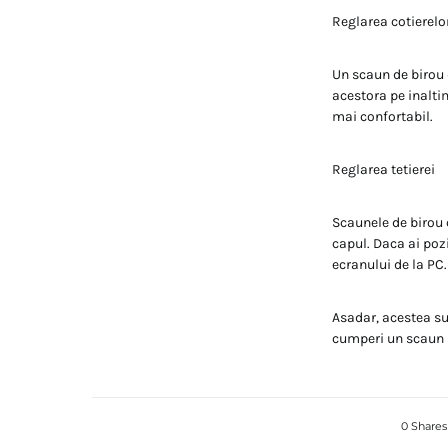
Reglarea cotierelo
Un scaun de birou 
acestora pe inaltim
mai confortabil.
Reglarea tetierei
Scaunele de birou c
capul. Daca ai pozi
ecranului de la PC.
Asadar, acestea sun
cumperi un scaun 
0 Shares