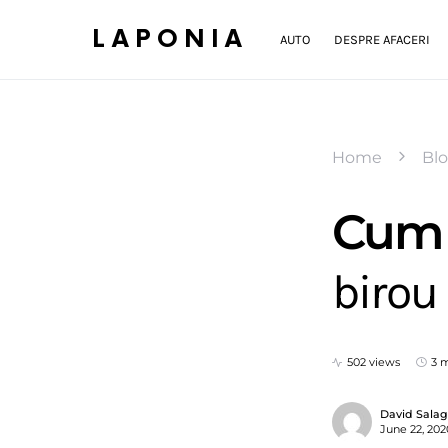
LAPONIA
AUTO
DESPRE AFACERI
Home
Bl
Cum 
birou 
502 views
3 
David Sala
June 22, 202