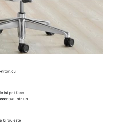
onitor, cu
e isi pot face
accentua intr-un
a birou este