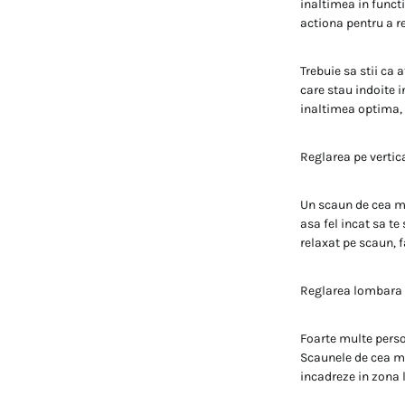
inaltimea in funct
actiona pentru a r
Trebuie sa stii ca
care stau indoite 
inaltimea optima, e
Reglarea pe vertic
Un scaun de cea mai
asa fel incat sa te
relaxat pe scaun, f
Reglarea lombara 
Foarte multe perso
Scaunele de cea ma
incadreze in zona 