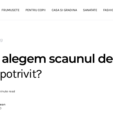
FRUMUSETE
PENTRU COPII
CASA SI GRADINA
SANATATE
FASHI
og
alegem scaunul de
potrivit?
minute read
gean
0