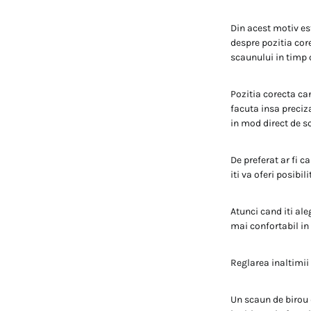
Din acest motiv es
despre pozitia cor
scaunului in timp c
Pozitia corecta can
facuta insa preciza
in mod direct de sc
De preferat ar fi c
iti va oferi posibi
Atunci cand iti ale
mai confortabil in
Reglarea inaltimii
Un scaun de birou 