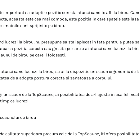
te important sa adopti o pozitie corecta atunci cand te afli la birou. Can
ecta, aceasta este cea mai comoda, este pozitia in care spatele este lasa
e mainile sunt sprijinite pe birou.
d lucrezi la birou, nu presupune sa stai aplecat in fata pentru a putea sa
rea ca pozitia corecta sau gresita pe care o ai atunci cand lucrezi la bir
aunul de birou pe care il folosesti.
a atunci cand lucrezi la birou, sa ai la dispozitie un scaun ergonomic de 
litatea de a adopta postura corecta si sanatoasa a corpului.
gi un scaun de la TopScaune, ai posibilitatea de a-l ajusta in asa fel incat
 timp ce lucrezi
 scaunului de birou
de calitate superioara precum cele de la TopScaune, iti ofera posibilitate