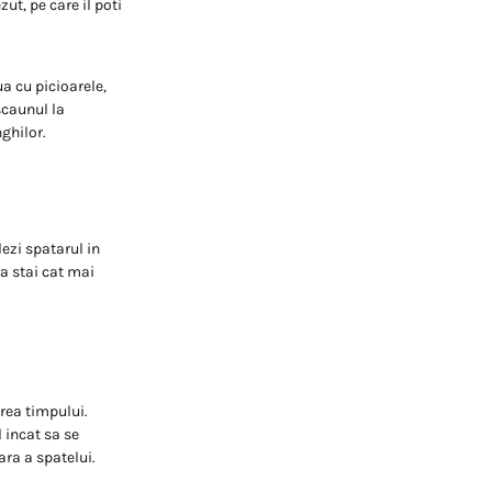
ut, pe care il poti
a cu picioarele,
scaunul la
nghilor.
lezi spatarul in
sa stai cat mai
rea timpului.
 incat sa se
ara a spatelui.