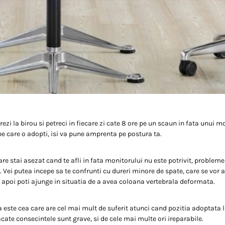
crezi la birou si petreci in fiecare zi cate 8 ore pe un scaun in fata unui m
pe care o adopti, isi va pune amprenta pe postura ta.
e stai asezat cand te afli in fata monitorului nu este potrivit, problemel
a. Vei putea incepe sa te confrunti cu dureri minore de spate, care se vor 
i apoi poti ajunge in situatia de a avea coloana vertebrala deformata.
 este cea care are cel mai mult de suferit atunci cand pozitia adoptata l
acate consecintele sunt grave, si de cele mai multe ori ireparabile.