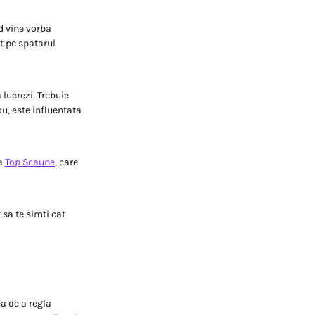
d vine vorba
t pe spatarul
 lucrezi. Trebuie
ou, este influentata
la
Top Scaune
, care
 sa te simti cat
a de a regla