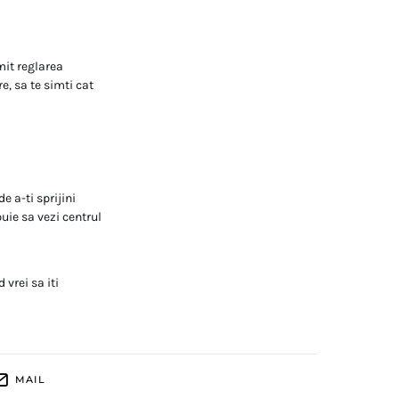
mit reglarea
re, sa te simti cat
e a-ti sprijini
buie sa vezi centrul
vrei sa iti
MAIL