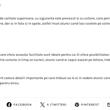
r
de calitate superioara, cu siguranta este prevazut si cu cotiere, care per
e, dar si in fata si in spate, astfel incat atunci cand lasi coatele pe cotie
are ofera aceasta facilitate sunt ideale pentru ca iti ofera posibilitatea d
tia corecta in timp ce lucrezi, atunci cand ai capul asezat pe tetiera, tre
t cateva detalii importante pe care trebuie sa le ai in vedere atunci cand 
pentru birou.
FACEBOOK
X (TWITTER)
PINTEREST