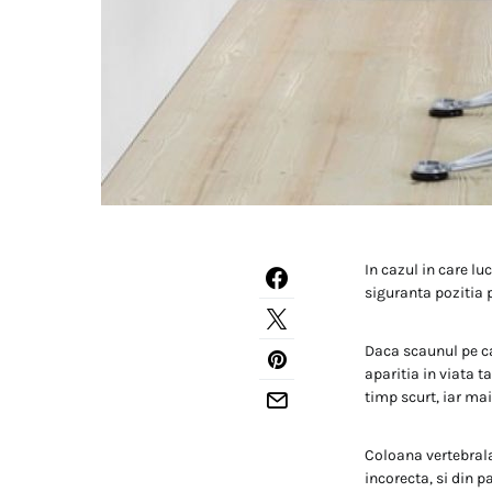
In cazul in care lu
siguranta pozitia 
Daca scaunul pe car
aparitia in viata t
timp scurt, iar ma
Coloana vertebrala
incorecta, si din p