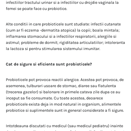
infectiilor tractului urinar si a infectiilor cu drojdie vaginala la
femei se poate face cu probiotice.
Alte conditii in care probioticele sunt studiate: infectii cutanate
(cum ar fi eczema -dermatita atopica) la copii; boala mintala;
inflamarea stomacului si a infectiilor respiratorii, alergiile si
astmul; probleme de dormit; rigiditatea articulatiilor; intoleranta
la lactoza si pentru stimularea sistemului imunitar.
Cat de sigure si eficiente sunt probioticele?
Probioticele pot provoca reactii alergice. Acestea pot provoca, de
asemenea, tulburari usoare de stomac, diaree sau flatulenta
(trecerea gazelor) si balonare in primele cateva zile dupa ce au
inceput sa fie consumate. Cu toate acestea, deoarece
probioticele exista deja in mod natural in organism, alimentele
probiotice si suplimentele sunt in general considerate a fi sigure.
Intotdeauna discutati cu medicul (sau medicul pediatru) inainte