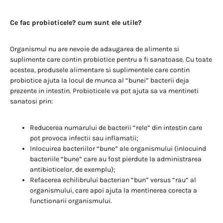
Ce fac probioticele? cum sunt ele utile?
Organismul nu are nevoie de adaugarea de alimente si
suplimente care contin probiotice pentru a fi sanatoase. Cu toate
acestea, produsele alimentare si suplimentele care contin
probiotice ajuta la locul de munca al “bunei” bacterii deja
prezente in intestin. Probioticele va pot ajuta sa va mentineti
sanatosi prin:
Reducerea numarului de bacterii “rele” din intestin care
pot provoca infectii sau inflamatii;
Inlocuirea bacteriilor “bune” ale organismului (inlocuind
bacteriile “bune” care au fost pierdute la administrarea
antibioticelor, de exemplu);
Refacerea echilibrului bacterian “bun” versus “rau” al
organismului, care apoi ajuta la mentinerea corecta a
functionarii organismului.