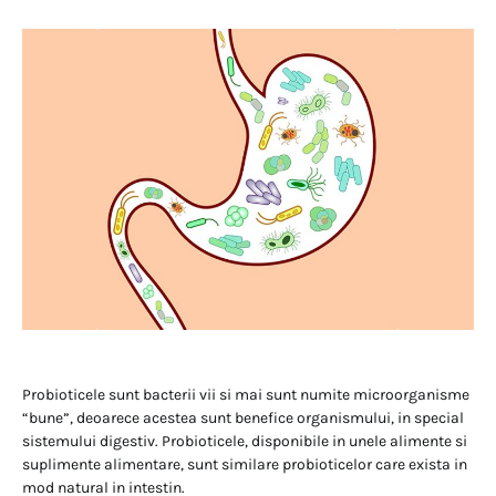
Probioticele sunt bacterii vii si mai sunt numite microorganisme
“bune”, deoarece acestea sunt benefice organismului, in special
sistemului digestiv. Probioticele, disponibile in unele alimente si
suplimente alimentare, sunt similare probioticelor care exista in
mod natural in intestin.