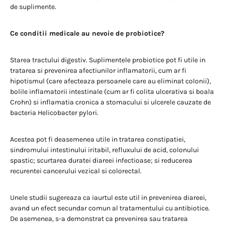
de suplimente.
Ce conditii medicale au nevoie de probiotice?
Starea tractului digestiv. Suplimentele probiotice pot fi utile in
tratarea si prevenirea afectiunilor inflamatorii, cum ar fi
hipotismul (care afecteaza persoanele care au eliminat colonii),
bolile inflamatorii intestinale (cum ar fi colita ulcerativa si boala
Crohn) si inflamatia cronica a stomacului si ulcerele cauzate de
bacteria Helicobacter pylori.
Acestea pot fi deasemenea utile in tratarea constipatiei,
sindromului intestinului iritabil, refluxului de acid, colonului
spastic; scurtarea duratei diareei infectioase; si reducerea
recurentei cancerului vezical si colorectal.
Unele studii sugereaza ca iaurtul este util in prevenirea diareei,
avand un efect secundar comun al tratamentului cu antibiotice.
De asemenea, s-a demonstrat ca prevenirea sau tratarea