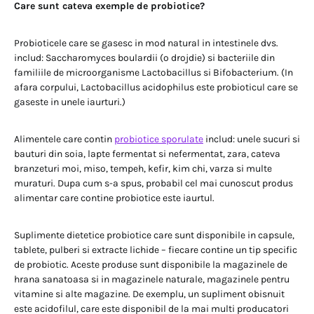
Care sunt cateva exemple de probiotice?
Probioticele care se gasesc in mod natural in intestinele dvs.
includ: Saccharomyces boulardii (o drojdie) si bacteriile din
familiile de microorganisme Lactobacillus si Bifobacterium. (In
afara corpului, Lactobacillus acidophilus este probioticul care se
gaseste in unele iaurturi.)
Alimentele care contin
probiotice sporulate
includ: unele sucuri si
bauturi din soia, lapte fermentat si nefermentat, zara, cateva
branzeturi moi, miso, tempeh, kefir, kim chi, varza si multe
muraturi. Dupa cum s-a spus, probabil cel mai cunoscut produs
alimentar care contine probiotice este iaurtul.
Suplimente dietetice probiotice care sunt disponibile in capsule,
tablete, pulberi si extracte lichide – fiecare contine un tip specific
de probiotic. Aceste produse sunt disponibile la magazinele de
hrana sanatoasa si in magazinele naturale, magazinele pentru
vitamine si alte magazine. De exemplu, un supliment obisnuit
este acidofilul, care este disponibil de la mai multi producatori