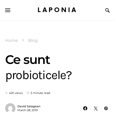
LAPONIA
Home
Blog
Ce sunt
probioticele?
425 views
3 minute read
David Salagean
March 28, 2019