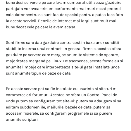
bune desi serverele pe care le-am cumparat utilizeaza gazduire
partajata vor avea oricum performante mai mari decat proprul
calculator pentru ca sunt facute special pentru a putea face fata
la aceste servicii. Benzile de internet mai largi sunt mult mai
bune decat cele pe care le avem acasa.
Sunt firme care dau gazduire contra cost in baza unor conditii
stabilite in urma unui contract. In general firmele acestea ofera
gazduire pe servere care merg pe anumite sisteme de operare,
majoritatea mergand pe Linux. De asemenea, aceste forme au si
anumite limbaje care interpreteaza site-ul gata instalate unde
sunt anumite tipuri de baze de date.
Pe aceste servere pot sa fie instalate cu usurinta si site-uri e-
commerce ori forumuri. Acestea ne ofera un Control Panel de
unde putem sa configuram tot site-ul: putem sa adaugam si sa
editam subdomeniile, mailurile, bazele de date, putem sa
accesam fisierele, sa configuram programele si sa punem
anumite scripturi.