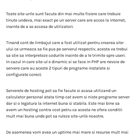
Toate site-urile sunt facute din mai multe fisiere care trebuie
tinute undeva, mai exact pe un server care are acces la internet,
inainte de a se accesa de utilizatori.
Tinand cont de limbajul care a fost utilizat pentru crearea site-
ului ce urmeaza sa fie pus pe serverul respectiv, acesta va trebui
sa stie sa interpreteze codurile inainte de a le trimite spre useri.
In cazul in care site-ul e dinamic si se face in PHP are nevoie de
servere care au aceste 2 tipuri de programe instalate si
configurate corect.
Serverele de hosting pot sa fie facute si acasa utilizand un
calculator personal atata timp cat avem si niste programe server
dar si o legatura la internet buna si stabila. Este mai bine sa
avem un hosting contra cost petru ca acesta ne ofera conditii
mult mai buna unde pot sa ruleze site-urile noastre.
De asemenea vom avea un uptime mai mare si resurse mult mai