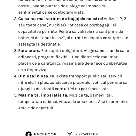
nostru, avand puterea de a alege ne impaca cu
sentimentul ca ne controlam viata.
Ca sa nu mai vorbim de bagajele noastre!
Valize 1, 2, 3
sau toata casa( nu chiar). Tot ceea ce portbagajul si
capacitatea permite. Pentru ca valizele nu sunt pline de
haine, ci de “doar in caz”, si nu stii niciodata ce surprize te
asteapta la destinatie.
Fara orare.
Fara opriri obligatorii. Alege cand si unde sa te
odihnesti, program flexibil… Una dintre cele mai mari
placeri de a calatori cu masina are de-a face cu libertatea
de a improviza.
Din usa in usa.
Nu exista transport public sau servicii
intre ele. In plus, conducerea propriului vehicul permite sa
ajungi la destinatii care altfel nu pot fi accesate.
Masina ta, imparatia ta.
Muzica ta, oamenii tai,
temperatura cabinei, viteza de croaziera… Aici te pronunti.
Asta e de nepretuit.
FACEBOOK
X (TWITTER)