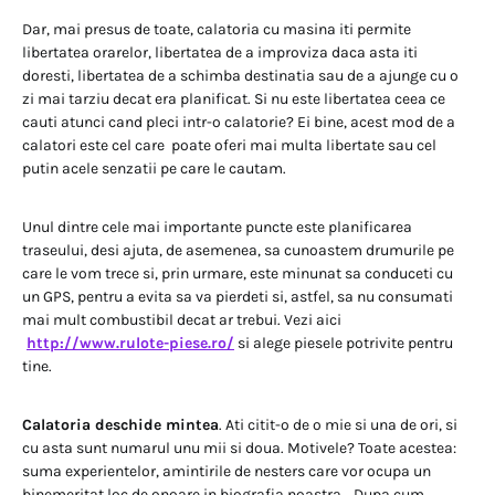
Dar, mai presus de toate, calatoria cu masina iti permite
libertatea orarelor, libertatea de a improviza daca asta iti
doresti, libertatea de a schimba destinatia sau de a ajunge cu o
zi mai tarziu decat era planificat. Si nu este libertatea ceea ce
cauti atunci cand pleci intr-o calatorie? Ei bine, acest mod de a
calatori este cel care poate oferi mai multa libertate sau cel
putin acele senzatii pe care le cautam.
Unul dintre cele mai importante puncte este planificarea
traseului, desi ajuta, de asemenea, sa cunoastem drumurile pe
care le vom trece si, prin urmare, este minunat sa conduceti cu
un GPS, pentru a evita sa va pierdeti si, astfel, sa nu consumati
mai mult combustibil decat ar trebui. Vezi aici
http://www.rulote-piese.ro/
si alege piesele potrivite pentru
tine.
Calatoria deschide mintea
. Ati citit-o de o mie si una de ori, si
cu asta sunt numarul unu mii si doua. Motivele? Toate acestea:
suma experientelor, amintirile de nesters care vor ocupa un
binemeritat loc de onoare in biografia noastra… Dupa cum