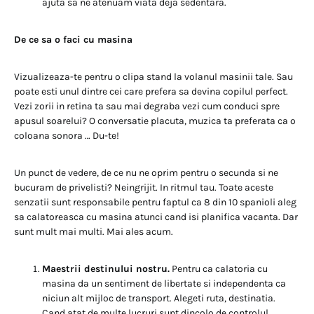
ajuta sa ne atenuam viata deja sedentara.
De ce sa o faci cu masina
Vizualizeaza-te pentru o clipa stand la volanul masinii tale. Sau
poate esti unul dintre cei care prefera sa devina copilul perfect.
Vezi zorii in retina ta sau mai degraba vezi cum conduci spre
apusul soarelui? O conversatie placuta, muzica ta preferata ca o
coloana sonora … Du-te!
Un punct de vedere, de ce nu ne oprim pentru o secunda si ne
bucuram de privelisti? Neingrijit. In ritmul tau. Toate aceste
senzatii sunt responsabile pentru faptul ca 8 din 10 spanioli aleg
sa calatoreasca cu masina atunci cand isi planifica vacanta. Dar
sunt mult mai multi. Mai ales acum.
Maestrii destinului nostru.
Pentru ca calatoria cu
masina da un sentiment de libertate si independenta ca
niciun alt mijloc de transport. Alegeti ruta, destinatia.
Cand atat de multe lucruri sunt dincolo de controlul