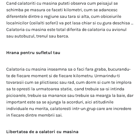
Cand calatoriti cu masina puteti observa cum peisajul se
schimba pe masura ce faceti kilometri, cum se adancesc
diferentele dintre o regiune sau tara si alta, cum obiceiurile
localnicilor (ceilalti soferi) va pot lasa chiar si cu gura deschisa …
Calatoria cu masina este total diferita de calatoria cu avionul
sau autobuzul, trenul sau barca.
Hrana pentru sufletul tau
Calatoria cu masina inseamna sa o faci fara graba, bucurandu-
te de fiecare moment si de fiecare kilometru. Urmarindu-ti
tovarasii cum se plictisesc sau rad, cum dorm si cum te implora
sa te opresti la urmatoarea statie, cand trebuie sa-si intinda
picioarele, trebuie sa manance sau trebuie sa mearga la baie, dar
important este sa se ajunga la acorduri, aici atitudinile
individuale nu merita, calatoresti intr-un grup care are incredere
in fiecare dintre membrii sai.
Libertatea de a calatori cu masina