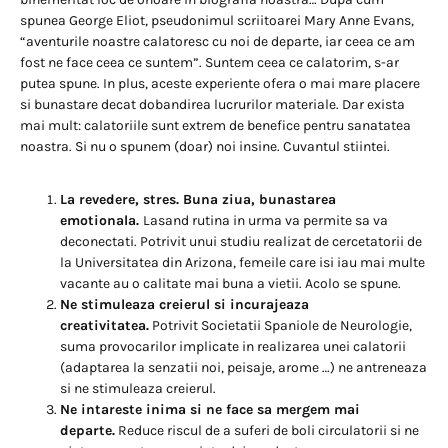
spunea George Eliot, pseudonimul scriitoarei Mary Anne Evans,
“aventurile noastre calatoresc cu noi de departe, iar ceea ce am
fost ne face ceea ce suntem”. Suntem ceea ce calatorim, s-ar
putea spune. In plus, aceste experiente ofera o mai mare placere
si bunastare decat dobandirea lucrurilor materiale. Dar exista
mai mult: calatoriile sunt extrem de benefice pentru sanatatea
noastra. Si nu o spunem (doar) noi insine. Cuvantul stiintei.
La revedere, stres. Buna ziua, bunastarea
emotionala.
Lasand rutina in urma va permite sa va
deconectati. Potrivit unui studiu realizat de cercetatorii de
la Universitatea din Arizona, femeile care isi iau mai multe
vacante au o calitate mai buna a vietii. Acolo se spune.
Ne stimuleaza creierul si incurajeaza
creativitatea.
Potrivit Societatii Spaniole de Neurologie,
suma provocarilor implicate in realizarea unei calatorii
(adaptarea la senzatii noi, peisaje, arome …) ne antreneaza
si ne stimuleaza creierul.
Ne intareste inima si ne face sa mergem mai
departe.
Reduce riscul de a suferi de boli circulatorii si ne