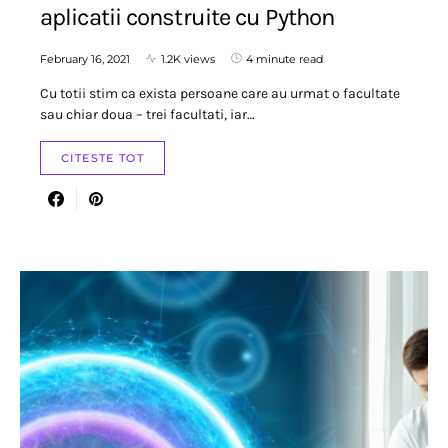
aplicatii construite cu Python
February 16, 2021
1.2K views
4 minute read
Cu totii stim ca exista persoane care au urmat o facultate
sau chiar doua – trei facultati, iar…
CITESTE TOT