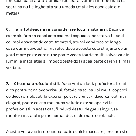
folosesti daca afara vremea este urata. Verifica intotdeauna ca
scara sa nu fie inghetata sau umeda (mai ales daca este din
metal).
6. Ia intotdeauna in considerare locul instalarii.
Daca de
exemplu fatada casei este cea mai expusa si acesta va fi locul
cel mai observat de catre trecatori, atunci cand trec pe langa
casa dumneavoastra, mai ales daca aceasta este strajuita de un
gard mare peste care nu se poate vedea foarte mult, salveaza din
luminile instalatiei si impodobeste doar acea parte care va fi mai
vizibila.
7. Cheama profesionistii.
Daca vrei un look profesional, mai
ales pentru zona acoperisului, fatada casei sau ai multi copacei
de decor amplasati la exterior pe care vrei sa-i decorezi cat mai
elegant, poate ca cea mai buna solutie este sa apelezi la
profesionisti in acest caz, fiindu-ti destul de greu singur, sa
montezi instalatii pe un numar destul de mare de obiecte.
Acestia vor avea intotdeauna toate sculele necesare, precum si o