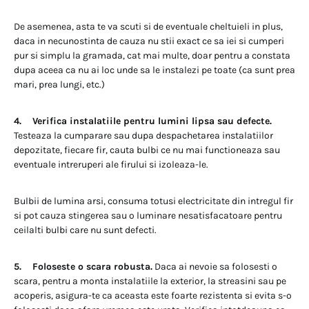
De asemenea, asta te va scuti si de eventuale cheltuieli in plus,
daca in necunostinta de cauza nu stii exact ce sa iei si cumperi
pur si simplu la gramada, cat mai multe, doar pentru a constata
dupa aceea ca nu ai loc unde sa le instalezi pe toate (ca sunt prea
mari, prea lungi, etc.)
4. Verifica instalatiile pentru lumini lipsa sau defecte.
Testeaza la cumparare sau dupa despachetarea instalatiilor
depozitate, fiecare fir, cauta bulbi ce nu mai functioneaza sau
eventuale intreruperi ale firului si izoleaza-le.
Bulbii de lumina arsi, consuma totusi electricitate din intregul fir
si pot cauza stingerea sau o luminare nesatisfacatoare pentru
ceilalti bulbi care nu sunt defecti.
5. Foloseste o scara robusta.
Daca ai nevoie sa folosesti o
scara, pentru a monta instalatiile la exterior, la streasini sau pe
acoperis, asigura-te ca aceasta este foarte rezistenta si evita s-o