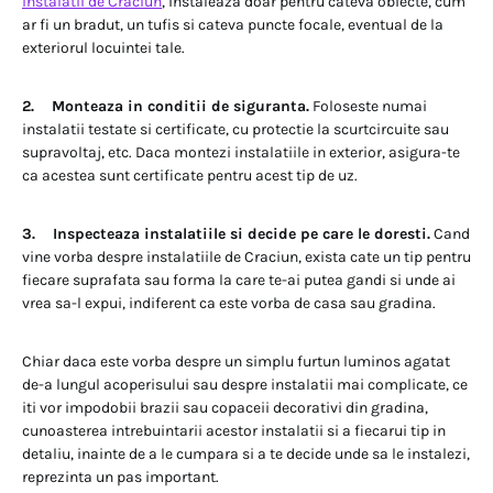
instalatii de Craciun
, instaleaza doar pentru cateva obiecte, cum
ar fi un bradut, un tufis si cateva puncte focale, eventual de la
exteriorul locuintei tale.
2. Monteaza in conditii de siguranta.
Foloseste numai
instalatii testate si certificate, cu protectie la scurtcircuite sau
supravoltaj, etc. Daca montezi instalatiile in exterior, asigura-te
ca acestea sunt certificate pentru acest tip de uz.
3. Inspecteaza instalatiile si decide pe care le doresti.
Cand
vine vorba despre instalatiile de Craciun, exista cate un tip pentru
fiecare suprafata sau forma la care te-ai putea gandi si unde ai
vrea sa-l expui, indiferent ca este vorba de casa sau gradina.
Chiar daca este vorba despre un simplu furtun luminos agatat
de-a lungul acoperisului sau despre instalatii mai complicate, ce
iti vor impodobii brazii sau copaceii decorativi din gradina,
cunoasterea intrebuintarii acestor instalatii si a fiecarui tip in
detaliu, inainte de a le cumpara si a te decide unde sa le instalezi,
reprezinta un pas important.