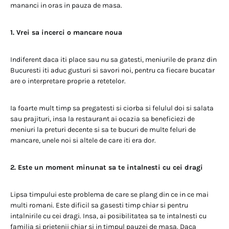
mananci in oras in pauza de masa.
1. Vrei sa incerci o mancare noua
Indiferent daca iti place sau nu sa gatesti, meniurile de pranz din
Bucuresti iti aduc gusturi si savori noi, pentru ca fiecare bucatar
are o interpretare proprie a retetelor.
Ia foarte mult timp sa pregatesti si ciorba si felulul doi si salata
sau prajituri, insa la restaurant ai ocazia sa beneficiezi de
meniuri la preturi decente si sa te bucuri de multe feluri de
mancare, unele noi si altele de care iti era dor.
2. Este un moment minunat sa te intalnesti cu cei dragi
Lipsa timpului este problema de care se plang din ce in ce mai
multi romani. Este dificil sa gasesti timp chiar si pentru
intalnirile cu cei dragi. Insa, ai posibilitatea sa te intalnesti cu
familia si prietenii chiar si in timpul pauzei de masa. Daca