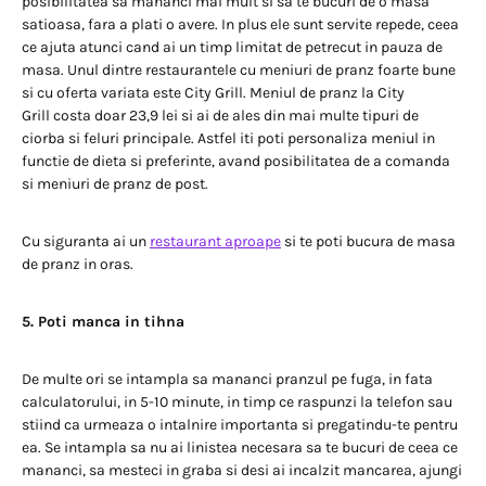
posibilitatea sa mananci mai mult si sa te bucuri de o masa
satioasa, fara a plati o avere. In plus ele sunt servite repede, ceea
ce ajuta atunci cand ai un timp limitat de petrecut in pauza de
masa. Unul dintre restaurantele cu meniuri de pranz foarte bune
si cu oferta variata este City Grill. Meniul de pranz la City
Grill costa doar 23,9 lei si ai de ales din mai multe tipuri de
ciorba si feluri principale. Astfel iti poti personaliza meniul in
functie de dieta si preferinte, avand posibilitatea de a comanda
si meniuri de pranz de post.
Cu siguranta ai un
restaurant aproape
si te poti bucura de masa
de pranz in oras.
5. Poti manca in tihna
De multe ori se intampla sa mananci pranzul pe fuga, in fata
calculatorului, in 5-10 minute, in timp ce raspunzi la telefon sau
stiind ca urmeaza o intalnire importanta si pregatindu-te pentru
ea. Se intampla sa nu ai linistea necesara sa te bucuri de ceea ce
mananci, sa mesteci in graba si desi ai incalzit mancarea, ajungi