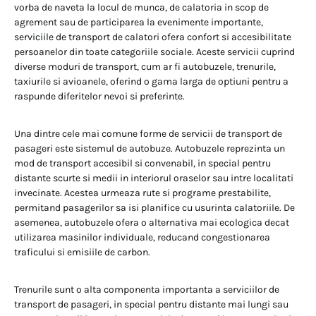
vorba de naveta la locul de munca, de calatoria in scop de
agrement sau de participarea la evenimente importante,
serviciile de transport de calatori ofera confort si accesibilitate
persoanelor din toate categoriile sociale. Aceste servicii cuprind
diverse moduri de transport, cum ar fi autobuzele, trenurile,
taxiurile si avioanele, oferind o gama larga de optiuni pentru a
raspunde diferitelor nevoi si preferinte.
Una dintre cele mai comune forme de servicii de transport de
pasageri este sistemul de autobuze. Autobuzele reprezinta un
mod de transport accesibil si convenabil, in special pentru
distante scurte si medii in interiorul oraselor sau intre localitati
invecinate. Acestea urmeaza rute si programe prestabilite,
permitand pasagerilor sa isi planifice cu usurinta calatoriile. De
asemenea, autobuzele ofera o alternativa mai ecologica decat
utilizarea masinilor individuale, reducand congestionarea
traficului si emisiile de carbon.
Trenurile sunt o alta componenta importanta a serviciilor de
transport de pasageri, in special pentru distante mai lungi sau