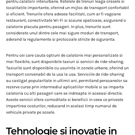
pentru calatorii interurbane. Retelele de trenuri leaga orasele si
localitatile importante, oferind un mijloc de transport confortabil
si eficient. Trenurile ofera adesea facilitati, cum ar fi vagoane
restaurant, conectivitate Wi-Fi si scaune spatioase, asigurand o
calatorie placuta pentru pasageri. In plus, trenurile sunt
considerate unul dintre cele mai sigure moduri de transport,
aderand la regulamente si protocoale stricte de siguranta.
Pentru cei care cauta optiuni de calatorie mai personalizate si
mai flexibile, sunt disponibile taxiuri si servicii de ride-sharing.
Taxiurile sunt disponibile cu usurinta in zonele urbane, oferind un
transport convenabil de la usa la usa. Serviciile de ride-sharing
au castigat popularitate in ultimii ani, permitand persoanelor sa
rezerve curse prin intermediul aplicatiilor mobile si sa imparta
calatoria cu alti pasageri care se indreapta in aceeasi directie.
Aceste servicii ofera comoditate si beneficii in ceea ce priveste
impartirea costurilor, reducand in acelasi timp numarul de
vehicule private pe sosele.
Tehnologie si inovatie in