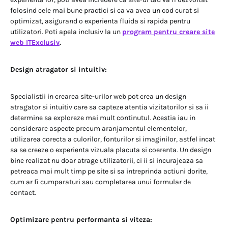
folosind cele mai bune practici si ca va avea un cod curat si
optimizat, asigurand o experienta fluida si rapida pentru
utilizatori. Poti apela inclusiv la un
program pentru creare site
web ITExclusiv
.
Design atragator si intuitiv:
Specialistii in crearea site-urilor web pot crea un design
atragator si intuitiv care sa capteze atentia vizitatorilor si sa ii
determine sa exploreze mai mult continutul. Acestia iau in
considerare aspecte precum aranjamentul elementelor,
utilizarea corecta a culorilor, fonturilor si imaginilor, astfel incat
sa se creeze o experienta vizuala placuta si coerenta. Un design
bine realizat nu doar atrage utilizatorii, ci ii si incurajeaza sa
petreaca mai mult timp pe site si sa intreprinda actiuni dorite,
cum ar fi cumparaturi sau completarea unui formular de
contact.
Optimizare pentru performanta si viteza: