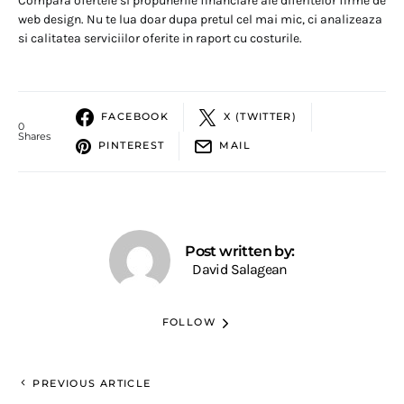
Compara ofertele si propunerile financiare ale diferitelor firme de
web design. Nu te lua doar dupa pretul cel mai mic, ci analizeaza
si calitatea serviciilor oferite in raport cu costurile.
FACEBOOK
X (TWITTER)
0
Shares
PINTEREST
MAIL
Post written by:
David Salagean
FOLLOW
PREVIOUS ARTICLE