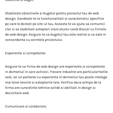
Stabileste obiectivele si bugetul pentru proiectul tau de web
design. Gandeste-te la functionalitati si caracteristici specifice
pe care le doresti pe site-ul tau. Aceasta te va ajuta sa comunici
clar si sa stabilesti asteptari clare atunci cand discuti cu firmele
de web design. Asigura-te ca bugetul tau este realist si ca este in
concordanta cu cerintele proiectului.
Experienta si competente:
Asigura-te ca firma de web design are experienta si competente
in domeniul in care activezi. Fiecare industrie are particularitatile
sale, iar un partener cu experienta in domeniul tau poate intelege
mai bine nevoile si asteptarile tale. Verifica daca echipa de la
firma are cunostinte tehnice solide si abilitati in design si
dezvoltare web.
Comunicare si colaborare: