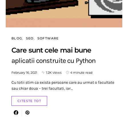
BLOG
SEO
SOFTWARE
Care sunt cele mai bune
aplicatii construite cu Python
February 16, 2021
1.2K views
4 minute read
Cu totii stim ca exista persoane care au urmat o facultate
sau chiar doua – trei facultati, iar…
CITESTE TOT