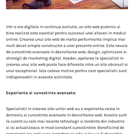
Intr-o era digitala in continua evolutie, un site web puternic si
bine realizat este esential pentru succesul unei afaceri in mediul
online. Crearea unui site web de inalta performanta implica mai
mult decat simpla constructie a unei prezente online. Este nevoie
de cunostinte avansate in dezvoltarea web, design, optimizare si
strategii de marketing digital. Asadar, apelarea la specialisti in
crearea unui site web poate face diferenta intre un site obisnuit si
unul exceptional. Iata cateva motive pentru care specialistii sunt
indispensabili in aceasta activitate.
Experienta si cunostinte avansate:
Specialistii in crearea site-urilor web au o experienta vasta in
domeniu si cunostinte avansate in dezvoltarea web. Acestia sunt
la curent cu cele mai recente tehnologii si tendinte din industrie
si isi actualizeaza in mod constant cunostintele. Beneficiind de
experienta lor, poti avea incredere ca site-ul tau va fi dezvoltat