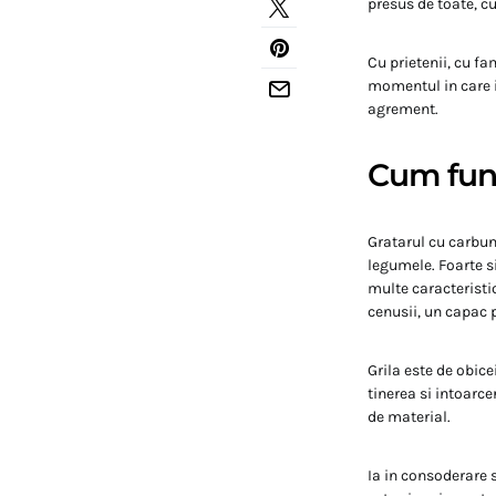
presus de toate, c
Cu prietenii, cu fa
momentul in care i
agrement.
Cum func
Gratarul cu carbun
legumele. Foarte si
multe caracteristi
cenusii, un capac 
Grila este de obice
tinerea si intoarce
de material.
Ia in consoderare s