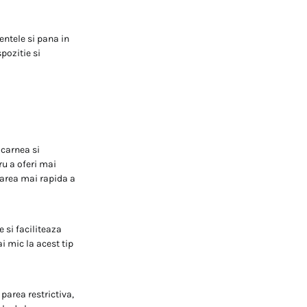
entele si pana in
pozitie si
 carnea si
ru a oferi mai
tarea mai rapida a
e si faciliteaza
i mic la acest tip
parea restrictiva,