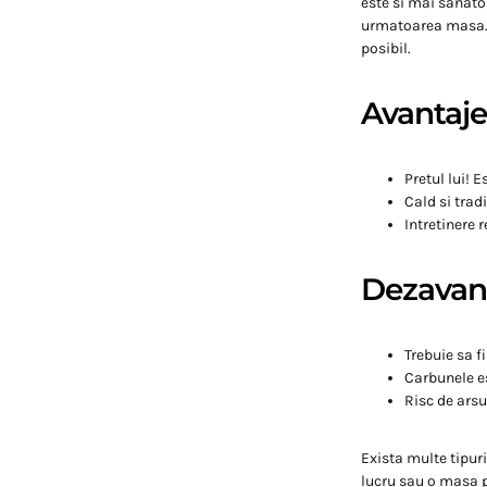
este si mai sanato
urmatoarea masa. D
posibil.
Avantaje
Pretul lui! 
Cald si tradi
Intretinere r
Dezavant
Trebuie sa fi
Carbunele e
Risc de arsu
Exista multe tipur
lucru sau o masa p