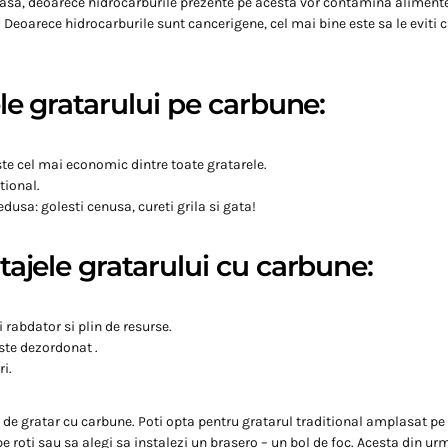
asa, deoarece hidrocarburile prezente pe acesta vor contamina alimente
eoarece hidrocarburile sunt cancerigene, cel mai bine este sa le eviti 
le gratarului pe carbune:
Este cel mai economic dintre toate gratarele.
tional.
edusa: golesti cenusa, cureti grila si gata!
ajele gratarului cu carbune:
i rabdator si plin de resurse.
ste dezordonat .
ri.
i de gratar cu carbune. Poti opta pentru gratarul traditional amplasat pe
e roti sau sa alegi sa instalezi un brasero – un bol de foc. Acesta din u