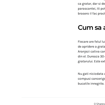
ca gratar, dar si d
parascantei, iti po
brasero il fac pract
Cum sa a
Fiecare are felul l
de apridere a grata
Aranjezi cativa ca
din el. Dureaza 30
gratarului. Este e
Nu gati niciodata 
compusi cancerigen
bucatile innegrite.
0 Shares