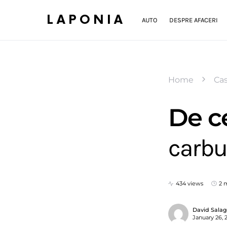
LAPONIA
AUTO
DESPRE AFACERI
Home
Cas
De ce
carb
434 views
2 
David Sala
January 26, 