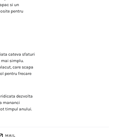
capac si un
losite pentru
 iata cateva sfaturi
l mai simplu.
placut, care scapa
ol pentru frecare
 ridicata dezvolta
 sa mananci
tot timpul anului.
MAIL