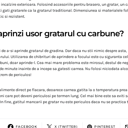
e incalzire exterioara. Folosind accesoriile pentru brasero, un gratar, un 
ti gati gratarele ca la gratarul traditional. Dimensiunea si materialele fo
ic si rezistent.
prinzi usor gratarul cu carbune?
ui de a-si aprinde gratarul de gradina. Dar daca nu stii nimic despre asta,
rului. Utilizarea de chibrituri de aprindere a focului este cu siguranta ce
rbuni, doar aprinde-l. Cea mai mare problema este mirosul, destul de ne
 de minute inainte de a incepe sa gatesti carnea. Nu folosi niciodata alco
xtrem de periculos!
alimente direct pe flacara, deoarece carnea gatita la o temperatura prea
i care pot deveni periculosi pe termen lung. Cel mai bine este sa eviti
 In fine, gatitul mancarii pe gratar nu este periculos daca nu se practica 
FACEBOOK
X (TWITTER)
PINTEREST