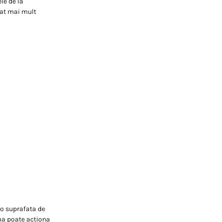
le de la
cat mai mult
 o suprafata de
rma poate actiona