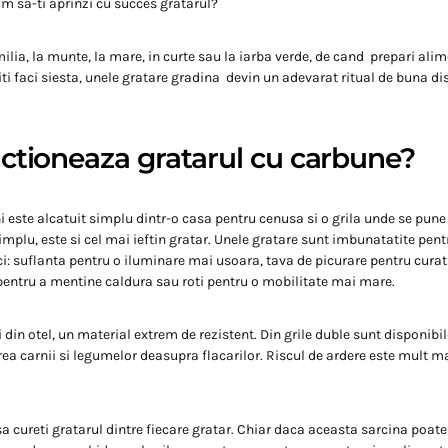
um sa-ti aprinzi cu succes gratarul?
milia, la munte, la mare, in curte sau la iarba verde, de cand prepari alim
ti faci siesta, unele gratare gradina devin un adevarat ritual de buna dis
tioneaza gratarul cu carbune?
i este alcatuit simplu dintr-o casa pentru cenusa si o grila unde se pune
mplu, este si cel mai ieftin gratar. Unele gratare sunt imbunatatite pent
ci: suflanta pentru o iluminare mai usoara, tava de picurare pentru cura
pentru a mentine caldura sau roti pentru o mobilitate mai mare.
i din otel, un material extrem de rezistent. Din grile duble sunt disponibil
rea carnii si legumelor deasupra flacarilor. Riscul de ardere este mult ma
a cureti gratarul dintre fiecare gratar. Chiar daca aceasta sarcina poate 