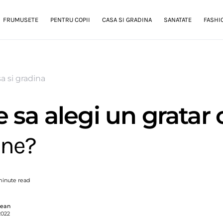
FRUMUSETE
PENTRU COPII
CASA SI GRADINA
SANATATE
FASHI
a si gradina
 sa alegi un gratar 
une?
minute read
gean
2022