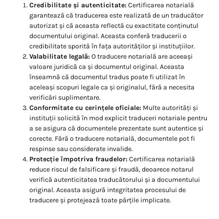
Credibilitate și autenticitate:
Certificarea notarială
garantează că traducerea este realizată de un traducător
autorizat și că aceasta reflectă cu exactitate conținutul
documentului original. Aceasta conferă traducerii o
credibilitate sporită în fața autorităților și instituțiilor.
Valabilitate legală:
O traducere notarială are aceeași
valoare juridică ca și documentul original. Aceasta
înseamnă că documentul tradus poate fi utilizat în
aceleași scopuri legale ca și originalul, fără a necesita
verificări suplimentare.
Conformitate cu cerințele oficiale:
Multe autorități și
instituții solicită în mod explicit traduceri notariale pentru
a se asigura că documentele prezentate sunt autentice și
corecte. Fără o traducere notarială, documentele pot fi
respinse sau considerate invalide.
Protecție împotriva fraudelor:
Certificarea notarială
reduce riscul de falsificare și fraudă, deoarece notarul
verifică autenticitatea traducătorului și a documentului
original. Aceasta asigură integritatea procesului de
traducere și protejează toate părțile implicate.