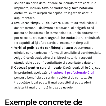
solicită un deviz detaliat care să includă toate costurile
implicate, inclusiv taxa de traducere și taxa notarială.
Astfel, vei evita surprizele neplăcute legate de costuri
suplimentare.
Evaluarea timpului de livrare:
Discuta cu traducătorul
despre termenul de livrare a traducerii și asigură-te că
acesta se încadrează în termenele tale. Unele documente
pot necesita traducere urgentă, iar traducătorul trebuie să
fie capabil să îți ofere serviciul necesar în timp util.
Verifică politica de confidențialitate:
Documentele
oficiale conțin adesea informații sensibile și confidențiale.
Asigură-te că traducătorul și biroul notarial respectă
standardele de confidențialitate și securitate a datelor.
Optează pentru servicii locale:
Dacă locuiești în Cluj sau
împrejurimi, apelează la
traduceri profesionale Cluj
pentru a beneficia de servicii rapide și de calitate. Un
traducător local poate fi mai accesibil și poate oferi
asistență mai promptă în caz de nevoie.
Exemple concrete de