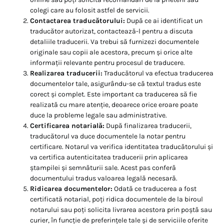
colegi care au folosit astfel de servicii.
Contactarea traducătorului:
După ce ai identificat un
traducător autorizat, contactează-l pentru a discuta
detaliile traducerii. Va trebui să furnizezi documentele
originale sau copii ale acestora, precum și orice alte
informații relevante pentru procesul de traducere.
Realizarea traducerii:
Traducătorul va efectua traducerea
documentelor tale, asigurându-se că textul tradus este
corect și complet. Este important ca traducerea să fie
realizată cu mare atenție, deoarece orice eroare poate
duce la probleme legale sau administrative.
Certificarea notarială:
După finalizarea traducerii,
traducătorul va duce documentele la notar pentru
certificare. Notarul va verifica identitatea traducătorului și
va certifica autenticitatea traducerii prin aplicarea
ștampilei și semnăturii sale. Acest pas conferă
documentului tradus valoarea legală necesară.
Ridicarea documentelor:
Odată ce traducerea a fost
certificată notarial, poți ridica documentele de la biroul
notarului sau poți solicita livrarea acestora prin poștă sau
curier, în funcție de preferințele tale și de serviciile oferite