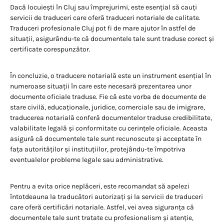
Dacă locuiești în Cluj sau împrejurimi, este esențial să cauți
servicii de traduceri care oferă traduceri notariale de calitate.
Traduceri profesionale Cluj pot fi de mare ajutor în astfel de
situații, asigurându-te că documentele tale sunt traduse corect și
certificate corespunzător.
În concluzie, o traducere notarială este un instrument esențial în
numeroase situații în care este necesară prezentarea unor
documente oficiale traduse. Fie că este vorba de documente de
stare civilă, educaționale, juridice, comerciale sau de imigrare,
traducerea notarială conferă documentelor traduse credibilitate,
valabilitate legală și conformitate cu cerințele oficiale. Aceasta
asigură că documentele tale sunt recunoscute și acceptate în
fața autorităților și instituțiilor, protejându-te împotriva
eventualelor probleme legale sau administrative.
Pentru a evita orice neplăceri, este recomandat să apelezi
întotdeauna la traducători autorizați și la servicii de traduceri
care oferă certificări notariale. Astfel, vei avea siguranța că
documentele tale sunt tratate cu profesionalism și atenție,