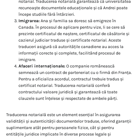
notarial. Traducerea notarială garantează că universitatea
recunoaște documentele educaționale și că Andrei poate
începe studiile fără întârzieri.
Imigrarea:
Ana și familia sa doresc să emigreze în
Canada. În procesul de aplicare pentru vize, li se cere să
prezinte certificatul de naștere, certificatul de căsătorie și
cazierul judiciar traduse și certificate notarial. Aceste
traduceri asigură că autoritățile canadiene au acces la
informații corecte și complete, facilitând procesul de
imigrare.
Afaceri internaționale:
O companie românească
semnează un contract de parteneriat cu o firmă din Franța.
Pentru a oficializa acordul, contractul trebuie tradus și
certificat notarial. Traducerea notarială conferă
contractului valoare juridică și garantează că toate
clauzele sunt înțelese și respectate de ambele părți.
Traducerea notarială este un element esențial în asigurarea
validității și autenticității documentelor traduse, oferind garanții
suplimentare atât pentru persoanele fizice, cât și pentru
entitățile juridice implicate în diverse procese legale și