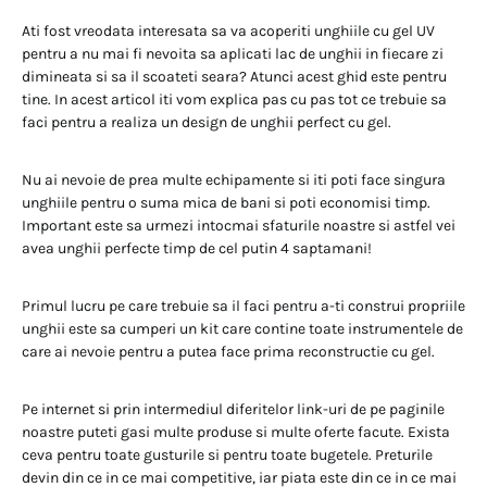
Ati fost vreodata interesata sa va acoperiti unghiile cu gel UV
pentru a nu mai fi nevoita sa aplicati lac de unghii in fiecare zi
dimineata si sa il scoateti seara? Atunci acest ghid este pentru
tine. In acest articol iti vom explica pas cu pas tot ce trebuie sa
faci pentru a realiza un design de unghii perfect cu gel.
Nu ai nevoie de prea multe echipamente si iti poti face singura
unghiile pentru o suma mica de bani si poti economisi timp.
Important este sa urmezi intocmai sfaturile noastre si astfel vei
avea unghii perfecte timp de cel putin 4 saptamani!
Primul lucru pe care trebuie sa il faci pentru a-ti construi propriile
unghii este sa cumperi un kit care contine toate instrumentele de
care ai nevoie pentru a putea face prima reconstructie cu gel.
Pe internet si prin intermediul diferitelor link-uri de pe paginile
noastre puteti gasi multe produse si multe oferte facute. Exista
ceva pentru toate gusturile si pentru toate bugetele. Preturile
devin din ce in ce mai competitive, iar piata este din ce in ce mai