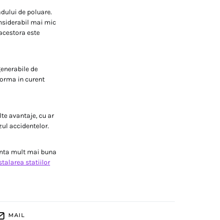
adului de poluare.
onsiderabil mai mic
 acestora este
generabile de
forma in curent
lte avantaje, cu ar
zul accidentelor.
ianta mult mai buna
stalarea statiilor
MAIL