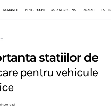
FRUMUSETE
PENTRU COPII
CASA SI GRADINA
SANATATE
FASHI
to
tanta statiilor de
care pentru vehicule
ice
minute read