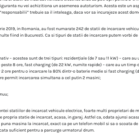
siguranta nu vei achizitiona un asemenea autoturism. Acesta este un asp
“responsabilii” trebuie sa il inteleaga, daca vor sa incurajeze acest dom
arie 2019, in Romania, au fost numarate 242 de statii de incarcare vehicul
ulte fiind in Bucuresti. Ca si tipuri de statii de incarcare putem vorbi de
nativ – acestea sunt de trei tipuri: rezidențiale (de 7 sau 11 kW) – care au
 peste 8 ore, fast charging (de 22 kW, numite rapide) – care au un timp 
2 ore pentru o incarcare la 80% dintr-o baterie medie si fast charging 
re permit incarcarea simultana a cel putin 2 masini;
inuu;
ntei statiilor de incarcat vehicule electrice, foarte multi proprietari de m
ze propria statie de incarcat, acasa, in garaj. Astfel ca, odata ajunsi aca
i puna masina la incarcat, exact ca pe un telefon mobil si sa o scoata de
cata suficient pentru a parcurge urmatorul drum.