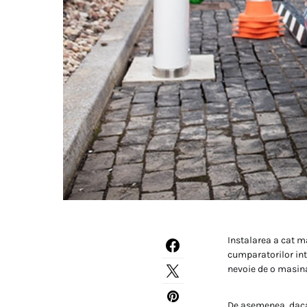
Instalarea a cat 
cumparatorilor int
nevoie de o masin
De asemenea, daca 