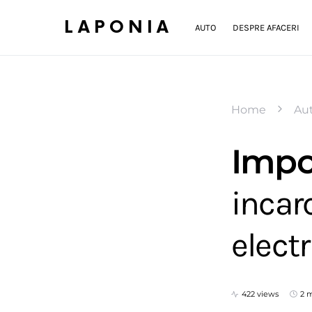
LAPONIA
AUTO
DESPRE AFACERI
Home
Au
Impor
incar
electr
422 views
2 