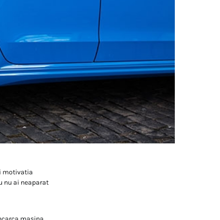
i motivatia
u nu ai neaparat
 incarca masina