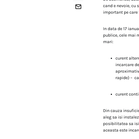
cand e nevoie, cu 
important pe care 
In data de 17 ianu
publice, cele mai m
mari:
curent alter
incarcare de
aproximativ 
rapide) – ca
curent cont
Din cauza insuficie
aleg sa isi instale
posibilitatea sa is
aceasta este incar