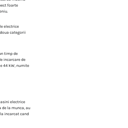
ect foarte
eniu.
e electrice
 doua categorii
 un timp de
de incarcare de
(de 44 kW, numite
asini electrice
sa de la munca, au
 la incarcat cand