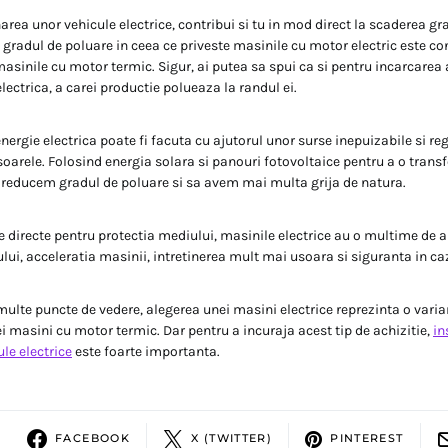
rea unor vehicule electrice, contribui si tu in mod direct la scaderea gr
 gradul de poluare in ceea ce priveste masinile cu motor electric este c
asinile cu motor termic. Sigur, ai putea sa spui ca si pentru incarcarea
lectrica, a carei productie polueaza la randul ei.
nergie electrica poate fi facuta cu ajutorul unor surse inepuizabile si re
soarele. Folosind energia solara si panouri fotovoltaice pentru a o trans
a reducem gradul de poluare si sa avem mai multa grija de natura.
e directe pentru protectia mediului, masinile electrice au o multime de a
ului, acceleratia masinii, intretinerea mult mai usoara si siguranta in ca
 multe puncte de vedere, alegerea unei masini electrice reprezinta o var
i masini cu motor termic. Dar pentru a incuraja acest tip de achizitie,
in
le electrice
este foarte importanta.
FACEBOOK
X (TWITTER)
PINTEREST