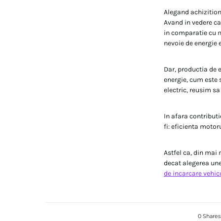
Alegand achizitiona
Avand in vedere ca
in comparatie cu m
nevoie de energie e
Dar, productia de e
energie, cum este 
electric, reusim s
In afara contributi
fi: eficienta motor
Astfel ca, din mai
decat alegerea une
de incarcare vehicu
0 Shares