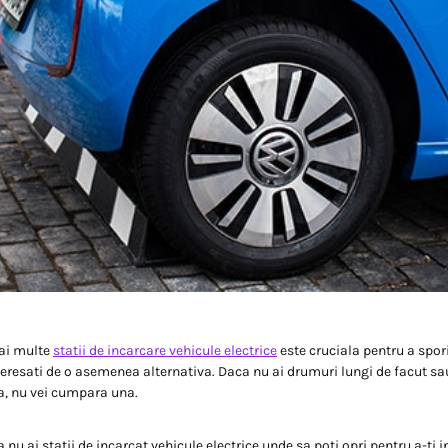
mai multe
statii de incarcare vehicule electrice
este cruciala pentru a spor
eresati de o asemenea alternativa. Daca nu ai drumuri lungi de facut sa
a, nu vei cumpara una.
nu ai statii de incarcat vehicule electrice unde sa poti opri pentru a-ti