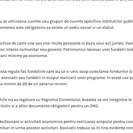
se utilizeaza cuvinte sau grupuri de cuvinte specifice institutiilor publ
semenea este obligatoriu sa existe un sediu social si un statut.
schise de catre una sau mai multe persoane in baza unui act juridic. Pat
nui interes comunitar sau general. Patrimoniul necesar unei fundatii treb
alarii minime pe economie.
sta regula fac fundatiile care au ca si unic scop colectarea fondurilor si
 asociatii sau fundatii in scopul realizarii unor programe. In acest caz 
a minim de 20 de ori salariul minim.
tiile nu au legatura cu Registrul Comertului. Acestea se vor inregistra la
itutiv si a altor documente obligatorii pentru un ONG.
desfasoare si activitati economice pentru realizarea scopului pentru care
nituri in urma acestor activitati. Asociatii trebuie sa iti tina evidenta co