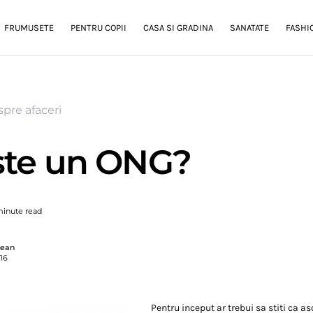
FRUMUSETE
PENTRU COPII
CASA SI GRADINA
SANATATE
FASHI
pre afaceri
ste un ONG?
minute read
gean
016
Pentru inceput ar trebui sa stiti ca as