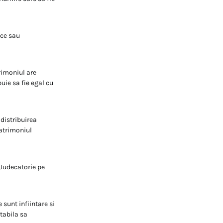
ice sau
rimoniul are
uie sa fie egal cu
 distribuirea
patrimoniul
 Judecatorie pe
 sunt infiintare si
ntabila sa