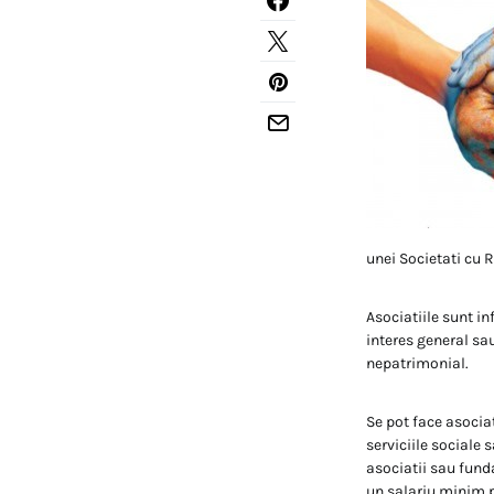
unei Societati cu 
Asociatiile sunt in
interes general sau
nepatrimonial.
Se pot face asociat
serviciile sociale
asociatii sau fund
un salariu minim p