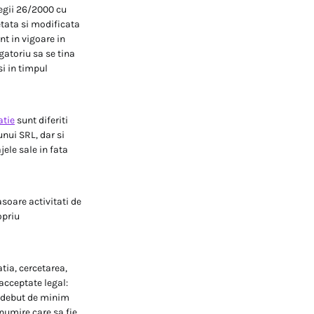
legii 26/2000 cu
letata si modificata
nt in vigoare in
gatoriu sa se tina
si in timpul
atie
sunt diferiti
unui SRL, dar si
ele sale in fata
asoare activitati de
opriu
atia, cercetarea,
acceptate legal:
e debut de minim
numire care sa fie