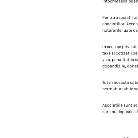
intocmeasca bilant
Pentru asociatii o
asociatiilor. Acea
hotararile luate d
In ceea ce priveste
taxe si cotizatii d
vize, penalitatile 
dobandizile, donat
Tot in aceasta cate
nermabursabile sau
Asociatiile sunt sc
care nu depasesc 1