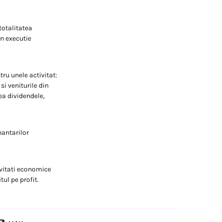
totalitatea
in executie
tru unele activitat:
si veniturile din
ea dividendele,
nantarilor
tivitati economice
ul pe profit.