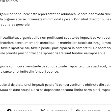
 si balanta.
rganul de conducere este reprezentat de Adunarea Generala formata din 
sta organizatie se intruneste minim odata pe an. Consiliul director pune 
e adunarea generala.
 fiscalitatea, organizatiile non profit sunt scutite de impozit pe venit pen
e inscriere pentru membrii, contributiile membrilor, taxele de inregistrare 
si taxele sportive sau taxele pentru participarea la competitii. De asemen
iile primite prin contract de sponsorizare sunt fonduri neimpozabile.
gorie vor intra si veniturile ce sunt datorate impozitelor pe spectacol, fi
 surselor primite din fonduri publice.
utite si de plata unui impozit pe profit pentru veniturile obtinute din ac
5000 de euro anual. Daca se depaseste aceasta limita se va plati impozit