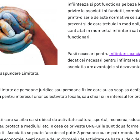
infiinteaza si pot functiona pe baza 
privire la asociatii si fundatii, comp
printr-o serie de acte normative ce su
prezent si de care trebuie in mod obli
cont atat in momentul infiintarii cat 
functionarii.
Pasii necesari pentru
infiintare asoci
decat cei necesari pentru infiintarea 
asociatia are avantajele si dezavantaj
Raspundere Limitata.
fiintate de persoane juridice sau persoane fizice care au ca scop sa desf
 pentru interesul unor colectivitati locale, sau chiar si in interesul lor pr
ii care sa aiba ca si obiect de activitate cultura, sportul, recreerea, educ
 sau protectia mediului etc.In ceea ce priveste ONG-urile sunt doua forme 
atii. Asociatia se poate face de cel putin 3 persoane cu un patrimoniu d
e economie. Aveti nevoie de un domeniu de activitate de baza si de o de