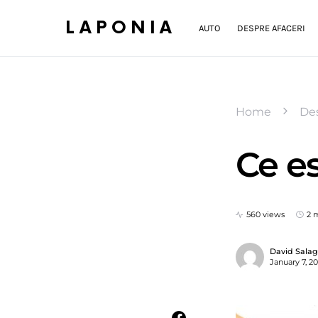
LAPONIA
AUTO
DESPRE AFACERI
Home
Des
Ce e
560 views
2 
David Sala
January 7, 2