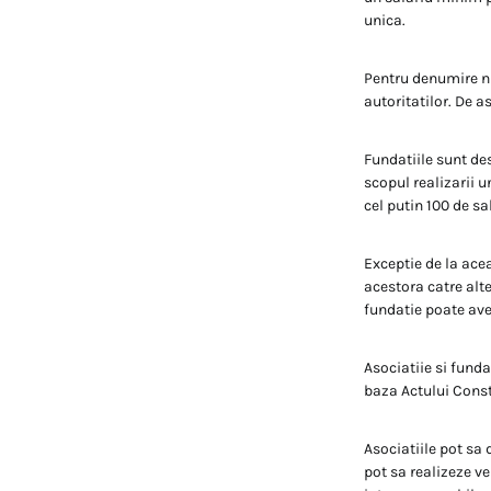
unica.
Pentru denumire nu 
autoritatilor. De a
Fundatiile sunt de
scopul realizarii u
cel putin 100 de s
Exceptie de la acea
acestora catre alte
fundatie poate ave
Asociatiie si funda
baza Actului Const
Asociatiile pot sa 
pot sa realizeze ve