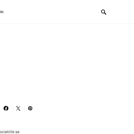
ON
ociatiile se