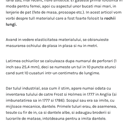
lana sau, mai recent, fibre sintetice. El gaseste prima folosinta in
moda pentru femei, apoi cu aspectul unor bucati mai mari, in
lenjerie de pat (fete de masa, prosoape etc.). In acest articol vom
vorbi despre tull materialul care a fost foarte folosit la
rochii
lungi
.
Avand in vedere elasticitatea materialului, se obisnuieste
masurarea ochiului de plasa in plasa si nu in metri.
Latimea ochiurilor se calculeaza dupa numarul de perforari (1
inch sau 25,4 mm), deci se numeste un tul in 10 puncte atunci
cand sunt 10 cusaturi intr-un centimetru de lungime.
Dar tulul industrial, asa cum il stim, apare numai odata cu
inventarea tulului de catre Frost si Holmes in 1777 in Anglia (si
imbunatatirea sa in 1777 si 1786). Scopul sau era sa imite, cu
mijloace mecanice, dantele. Primele tuluri erau, de asemenea,
tesute cu fir de in, ca si dantele albe, si adaugau broderii si
lucrarile de matase, intotdeauna pentru a imita dantele.