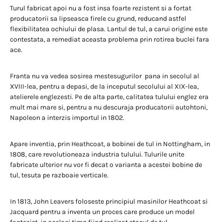
Turul fabricat apoi nu a fost insa foarte rezistent si a fortat
producatorii sa lipseasca firele cu grund, reducand astfel
flexibilitatea ochiului de plasa. Lantul de tul, a carui origine este
contestata, a remediat aceasta problema prin rotirea buclei fara
ace.
Franta nu va vedea sosirea mestesugurilor pana in secolul al
XVIII-lea, pentru a depasi, de la inceputul secolului al XIX-lea,
atelierele englezesti. Pe de alta parte, calitatea tulului englez era
mult mai mare si, pentru a nu descuraja producatorii autohtoni,
Napoleon a interzis importul in 1802.
Apare inventia, prin Heathcoat, a bobinei de tul in Nottingham, in
1808, care revolutioneaza industria tulului. Tulurile unite
fabricate ulterior nu vor fi decat o varianta a acestei bobine de
tul, tesuta pe razboaie verticale.
In 1813, John Leavers foloseste principiul masinilor Heathcoat si
Jacquard pentru a inventa un proces care produce un model