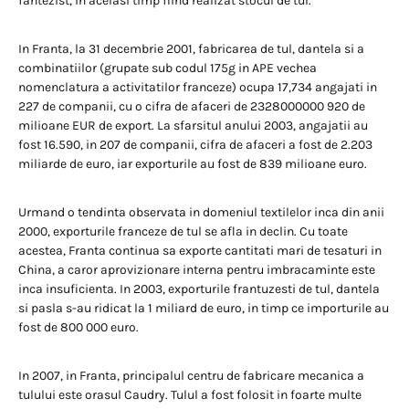
fantezist, in acelasi timp fiind realizat stocul de tul.
In Franta, la 31 decembrie 2001, fabricarea de tul, dantela si a
combinatiilor (grupate sub codul 175g in APE vechea
nomenclatura a activitatilor franceze) ocupa 17,734 angajati in
227 de companii, cu o cifra de afaceri de 2328000000 920 de
milioane EUR de export. La sfarsitul anului 2003, angajatii au
fost 16.590, in 207 de companii, cifra de afaceri a fost de 2.203
miliarde de euro, iar exporturile au fost de 839 milioane euro.
Urmand o tendinta observata in domeniul textilelor inca din anii
2000, exporturile franceze de tul se afla in declin. Cu toate
acestea, Franta continua sa exporte cantitati mari de tesaturi in
China, a caror aprovizionare interna pentru imbracaminte este
inca insuficienta. In 2003, exporturile frantuzesti de tul, dantela
si pasla s-au ridicat la 1 miliard de euro, in timp ce importurile au
fost de 800 000 euro.
In 2007, in Franta, principalul centru de fabricare mecanica a
tulului este orasul Caudry. Tulul a fost folosit in foarte multe