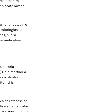
area funerara
lor plecate raman
romanar putea fi o
a, mitologica sau
maginile si
 semnificative.
p, datoria
] Grija mortilor a
 cu ritualuri
ori si isi
dea ca ratacesc pe
alica a pamantului
intr-un mormant un