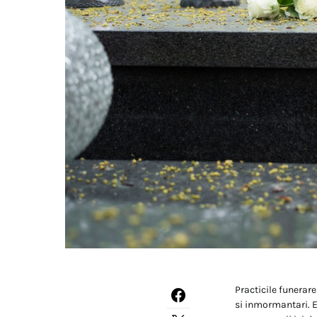
Practicile funerare
si inmormantari. E