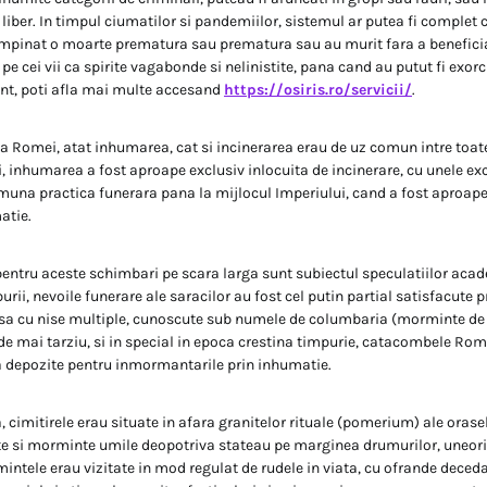
liber. In timpul ciumatilor si pandemiilor, sistemul ar putea fi complet 
ampinat o moarte prematura sau prematura sau au murit fara a beneficia
 pe cei vii ca spirite vagabonde si nelinistite, pana cand au putut fi exorc
zent, poti afla mai multe accesand
https://osiris.ro/servicii/
.
 a Romei, atat inhumarea, cat si incinerarea erau de uz comun intre toate
, inhumarea a fost aproape exclusiv inlocuita de incinerare, cu unele exce
na practica funerara pana la mijlocul Imperiului, cand a fost aproape
atie.
pentru aceste schimbari pe scara larga sunt subiectul speculatiilor acad
urii, nevoile funerare ale saracilor au fost cel putin partial satisfacute 
a cu nise multiple, cunoscute sub numele de columbaria (morminte de
de mai tarziu, si in special in epoca crestina timpurie, catacombele Rome
a depozite pentru inmormantarile prin inhumatie.
a, cimitirele erau situate in afara granitelor rituale (pomerium) ale orasel
si morminte umile deopotriva stateau pe marginea drumurilor, uneori
mintele erau vizitate in mod regulat de rudele in viata, cu ofrande dece