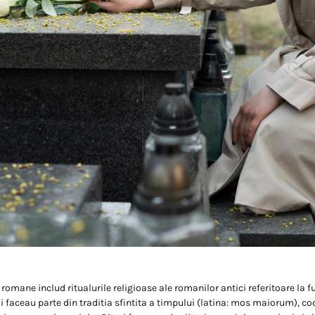
 romane includ ritualurile religioase ale romanilor antici referitoare la fu
i faceau parte din traditia sfintita a timpului (latina: mos maiorum), co