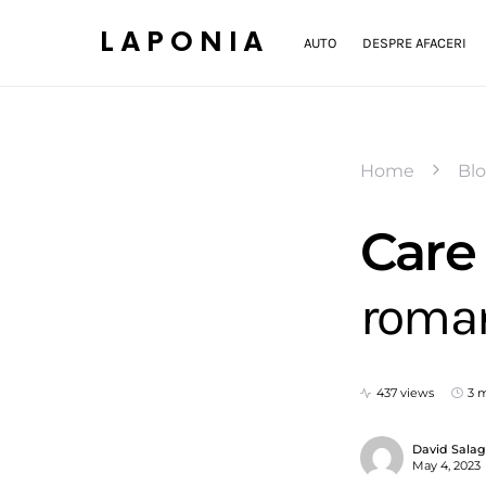
LAPONIA
AUTO
DESPRE AFACERI
Home
Bl
Care 
roma
437 views
3 
David Sala
May 4, 2023