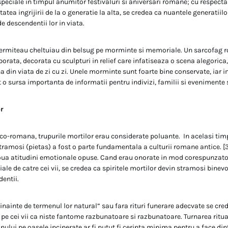
 speciale in timpul anumitor festivaluri si aniversari romane; cu respect
tatea ingrijirii de la o generatie la alta, se credea ca nuantele generatii
e descendentii lor in viata.
 permiteau cheltuiau din belsug pe morminte si memoriale. Un sarcofag 
borata, decorata cu sculpturi in relief care infatiseaza o scena alegoric
a din viata de zi cu zi. Unele morminte sunt foarte bine conservate, iar i
nt o sursa importanta de informatii pentru indivizi, familii si evenimente
or
eco-romana, trupurile mortilor erau considerate poluante. In acelasi tim
tramosi (pietas) a fost o parte fundamentala a culturii romane antice. [3
ua atitudini emotionale opuse. Cand erau onorate in mod corespunzator
le de catre cei vii, se credea ca spiritele mortilor devin stramosi binevoit
entii.
„inainte de termenul lor natural” sau fara rituri funerare adecvate se cre
pe cei vii ca niste fantome razbunatoare si razbunatoare. Turnarea ritu
ului pe oasele incinerate ar fi putut fi cerinta minima pentru a face d