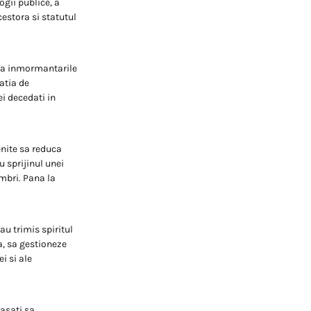
ogii publice, a
cestora si statutul
dupa inmormantarile
tatia de
i decedati in
enite sa reduca
u sprijinul unei
embri. Pana la
au trimis spiritul
a, sa gestioneze
i si ale
lasati sa