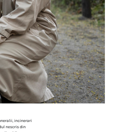
neralii, incinerari
dul nescris din