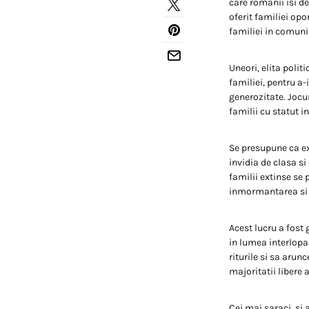
care romanii isi de
oferit familiei opo
familiei in comuni
Uneori, elita polit
familiei, pentru a-
generozitate. Jocu
familii cu statut in
Se presupune ca exp
invidia de clasa si
familii extinse se
inmormantarea si e
Acest lucru a fost 
in lumea interlopa
riturile si sa aru
majoritatii libere a
Cei mai saraci, si 