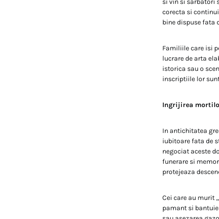
si vin si sarbatori
corecta si continui
bine dispuse fata d
Familiile care isi
lucrare de arta ela
istorica sau o scen
inscriptiile lor su
Ingrijirea mortil
In antichitatea gr
iubitoare fata de s
negociat aceste do
funerare si memoria
protejeaza descend
Cei care au murit 
pamant si bantuie 
sau asezarea gazon