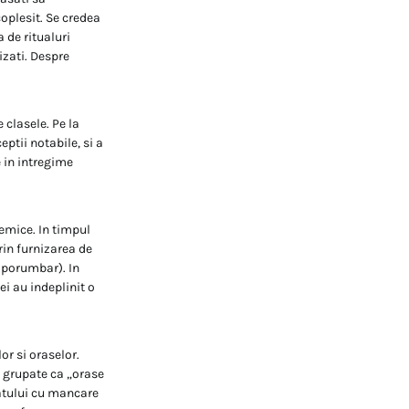
coplesit. Se credea
 de ritualuri
izati. Despre
 clasele. Pe la
ptii notabile, si a
 in intregime
emice. In timpul
prin furnizarea de
 porumbar). In
i au indeplinit o
or si oraselor.
 grupate ca „orase
datului cu mancare