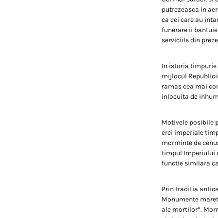
putrezeasca in aer 
ca cei care au int
funerare ii bantuie
serviciile din pre
In istoria timpurie
mijlocul Republicii
ramas cea mai comu
inlocuita de inhum
Motivele posibile 
erei imperiale timp
morminte de cenus
timpul Imperiului 
functie similara c
Prin traditia antic
Monumente marete 
ale mortilor”. Mor