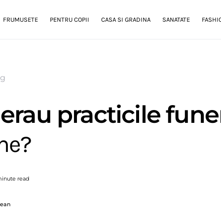
FRUMUSETE
PENTRU COPII
CASA SI GRADINA
SANATATE
FASHI
og
erau practicile fune
ne?
minute read
gean