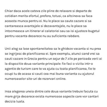
Chiar daca acele cateva zile pline de relaxare si departe de
cotidian merita efortul, prefera, totusi, ca altcineva sa faca
aceasta munca pentru ei. Nu le place sa caute cazare si sa
cantareasca avantajele si dezavantajele, nu le place sa
intocmeasca un itinerar al calatoriei sau sa isi ajusteze bugetul
pentru vacanta deoarece nu au suficienta rabdare.
Unii aleg sa lase spontaneitatea sa le ghideze vacanta si nu prea
se ingrijesc de planificarea ei. Spre exemplu, atunci cand vrei sa
cauti cazare in Grecia pentru un sejur de 7 zile pe perioada verii ai
la dispozitie doua variante principale: fie faci o vizita intr-o
agentie de turism care te va ajuta cu toata planificarea, fie te
ocupi tu de acasa si cauti cea mai buna varianta cu ajutorul
numeroaselor site-uri de rezervari online.
Insa alegerea uneia dintre cele doua variante trebuie facuta cu
mare grija deoarece exista numeroase aspecte care vor cantari
decizia luata.