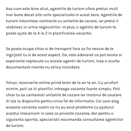
Asa cum este bine stiut, agentiile de turism ofera preturi mult
mai bune decat site-urile specializate in acest sens. Agentiile de
turism intocmesc contracte cu unitatile de cazare, iar pretul il
stabilesc in urma negocierilor. In plus, o agentie de turism te
poate ajuta de la A la Z in planificarea vacantei.
Se poate ocupa chiar si de transport fara sa fie nevoie de te
ingrijesti tu si de acest aspect. Da, este adevarat ca pot exista si
experiente neplacute cu aceste agentii de turism, insa o scurta
documentare inainte nu strica niciodata.
Totusi, rezervarile online prind teren de la an la an. Cu un efort
minim, poti sa iti planifici intreaga vacanta foarte simplu. Poti
chiar tu sa cantaresti unitatile de cazare iar motorul de cautare
iti sta la dispozitie pentru orice fel de informatie. Cei care aleg
aceasta varianta sustin ca nu au avut probleme cu ajutorul
acestui mecanism in ceea ce priveste cazarea, dar pentru o
siguranta sporita, specialistii recomanda consultarea agentiilor
de turism.