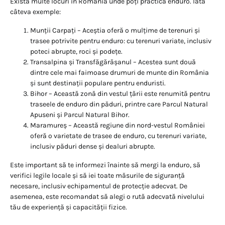
Există multe locuri în România unde poți practica enduro. Iată
câteva exemple:
Munții Carpați – Aceștia oferă o mulțime de terenuri și
trasee potrivite pentru enduro: cu terenuri variate, inclusiv
poteci abrupte, roci și podețe.
Transalpina și Transfăgărășanul – Acestea sunt două
dintre cele mai faimoase drumuri de munte din România
și sunt destinații populare pentru enduristi.
Bihor – Această zonă din vestul țării este renumită pentru
traseele de enduro din păduri, printre care Parcul Natural
Apuseni și Parcul Natural Bihor.
Maramureș – Această regiune din nord-vestul României
oferă o varietate de trasee de enduro, cu terenuri variate,
inclusiv păduri dense și dealuri abrupte.
Este important să te informezi înainte să mergi la enduro, să
verifici legile locale și să iei toate măsurile de siguranță
necesare, inclusiv echipamentul de protecție adecvat. De
asemenea, este recomandat să alegi o rută adecvată nivelului
tău de experiență și capacității fizice.