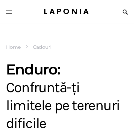
LAPONIA
Home
Cadouri
Enduro:
Confruntă-ți
limitele pe terenuri
dificile