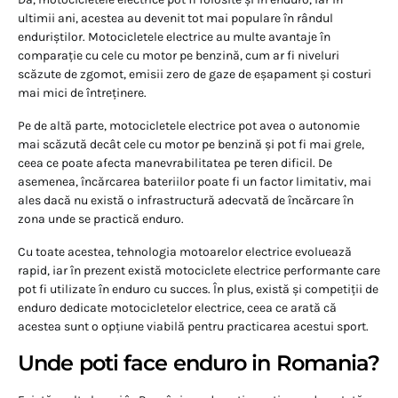
ultimii ani, acestea au devenit tot mai populare în rândul
enduriștilor. Motocicletele electrice au multe avantaje în
comparație cu cele cu motor pe benzină, cum ar fi niveluri
scăzute de zgomot, emisii zero de gaze de eșapament și costuri
mai mici de întreținere.
Pe de altă parte, motocicletele electrice pot avea o autonomie
mai scăzută decât cele cu motor pe benzină și pot fi mai grele,
ceea ce poate afecta manevrabilitatea pe teren dificil. De
asemenea, încărcarea bateriilor poate fi un factor limitativ, mai
ales dacă nu există o infrastructură adecvată de încărcare în
zona unde se practică enduro.
Cu toate acestea, tehnologia motoarelor electrice evoluează
rapid, iar în prezent există motociclete electrice performante care
pot fi utilizate în enduro cu succes. În plus, există și competiții de
enduro dedicate motocicletelor electrice, ceea ce arată că
acestea sunt o opțiune viabilă pentru practicarea acestui sport.
Unde poti face enduro in Romania?