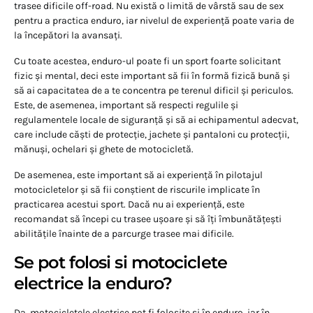
trasee dificile off-road. Nu există o limită de vârstă sau de sex
pentru a practica enduro, iar nivelul de experiență poate varia de
la începători la avansați.
Cu toate acestea, enduro-ul poate fi un sport foarte solicitant
fizic și mental, deci este important să fii în formă fizică bună și
să ai capacitatea de a te concentra pe terenul dificil și periculos.
Este, de asemenea, important să respecti regulile și
regulamentele locale de siguranță și să ai echipamentul adecvat,
care include căști de protecție, jachete și pantaloni cu protecții,
mănuși, ochelari și ghete de motocicletă.
De asemenea, este important să ai experiență în pilotajul
motocicletelor și să fii conștient de riscurile implicate în
practicarea acestui sport. Dacă nu ai experiență, este
recomandat să începi cu trasee ușoare și să îți îmbunătățești
abilitățile înainte de a parcurge trasee mai dificile.
Se pot folosi si motociclete
electrice la enduro?
Da, motocicletele electrice pot fi folosite și în enduro, iar în