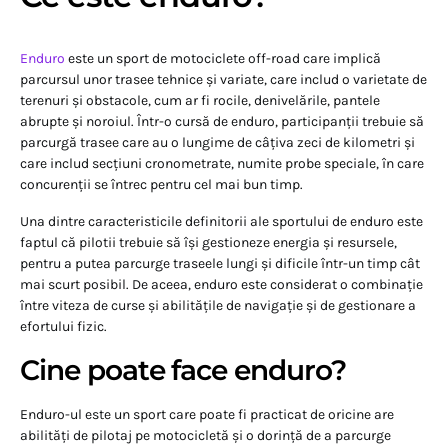
Enduro
este un sport de motociclete off-road care implică
parcursul unor trasee tehnice și variate, care includ o varietate de
terenuri și obstacole, cum ar fi rocile, denivelările, pantele
abrupte și noroiul. Într-o cursă de enduro, participanții trebuie să
parcurgă trasee care au o lungime de câțiva zeci de kilometri și
care includ secțiuni cronometrate, numite probe speciale, în care
concurenții se întrec pentru cel mai bun timp.
Una dintre caracteristicile definitorii ale sportului de enduro este
faptul că pilotii trebuie să își gestioneze energia și resursele,
pentru a putea parcurge traseele lungi și dificile într-un timp cât
mai scurt posibil. De aceea, enduro este considerat o combinație
între viteza de curse și abilitățile de navigație și de gestionare a
efortului fizic.
Cine poate face enduro?
Enduro-ul este un sport care poate fi practicat de oricine are
abilități de pilotaj pe motocicletă și o dorință de a parcurge