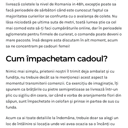
livrează coletele la nivel de Romania in 48h, excepție poate sa
facă perioadele de sărbători când este cunoscut faptul ca
majoritatea curierilor se confrunta cu o avalanșa de colete. Nu
lăsa niciodată pe ultima suta de metri, toată lumea știe ca cel
mai comod este să-ți faci cumpărăturile online, dar în perioadele
aglomerate pentru firmele de curierat, o comanda poate deveni o
mare pacoste. însă despre asta discutam în alt moment, acum
sa ne concentram pe cadouri
femei!
Cum împachetam cadoul?
Nimic mai simplu, prietenii noștri îl trimit deja ambalat și cu
fundița, nu trebuie decât sa le menționezi acest aspect la
momentul transmiterii comenzii. Ca exercițiu de imaginație, îți
spunem ca brățările cu pietre semipretioase se livrează într-un
plic cu sigiliu din ceara, iar când e vorba de aranjamente flori din
săpun, sunt împachetate in celofan și prinse in partea de sus cu
funda.
Acum ca ai toate detaliile la îndemâna, trebuie doar sa alegi un
loc de întâlnire si locația unde vei avea ocazia sa o încânți cu