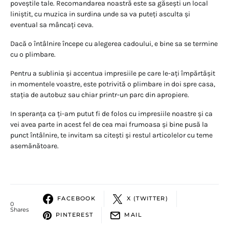
poveștile tale. Recomandarea noastră este sa găsești un local
liniștit, cu muzica in surdina unde sa va puteți asculta și
eventual sa mâncați ceva.
Dacă o întâlnire începe cu alegerea cadoului, e bine sa se termine
cu o plimbare.
Pentru a sublinia și accentua impresiile pe care le-ați împărtășit
in momentele voastre, este potrivită o plimbare in doi spre casa,
stația de autobuz sau chiar printr-un parc din apropiere.
In speranța ca ți-am putut fi de folos cu impresiile noastre și ca
vei avea parte in acest fel de cea mai frumoasa și bine pusă la
punct întâlnire, te invitam sa citești și restul articolelor cu teme
asemănătoare.
FACEBOOK
X (TWITTER)
0
Shares
PINTEREST
MAIL