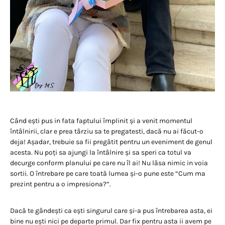
Când ești pus in fata faptului împlinit și a venit momentul
întâlnirii, clar e prea târziu sa te pregatesti, dacă nu ai făcut-o
deja! Așadar, trebuie sa fii pregătit pentru un eveniment de genul
acesta. Nu poți sa ajungi la întâlnire și sa speri ca totul va
decurge conform planului pe care nu îl ai! Nu lăsa nimic in voia
sortii. O întrebare pe care toată lumea și-o pune este “Cum ma
prezint pentru a o impresiona?”.
Dacă te gândești ca ești singurul care și-a pus întrebarea asta, ei
bine nu ești nici pe departe primul. Dar fix pentru asta ii avem pe