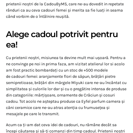
prietenii noștri de la CadouByMS, care ne-au dovedit in repetate
rânduri ca au ceva cadouri femei și merita sa fie luați in seama
când vorbim de o întâlnire reușită.
Alege cadoul potrivit pentru
ea!
Cu prietenii noștri, misiunea ta devine mult mai ușoară. Pentru a
ne convinge pe noi in prima faza, am vizitat atelierul lor si acolo
am fost practic bombardați cu un stoc de +500 modele
de cadouri femei: aranjamente flori de săpun, brățări pietre
semipretioase, brățări din mărgele Miyuki care ne-au încântat cu
simplitatea și culorile lor dar și cu o pregătire intensa de produse
din categoriile: mărțișoare, ornamente de Crăciun și cosuri
cadou. Tot acolo ne așteptau produse ca Eyfel parfum camera și
căni ceramice care ne-au atras atenția cu frumusețea și
mesajele pe care le transmit.
Acum ca ți-am dat ceva idei de cadouri, nu rămâne decât sa
începi căutarea și să-ți comanzi din timp cadoul. Prietenii noștri