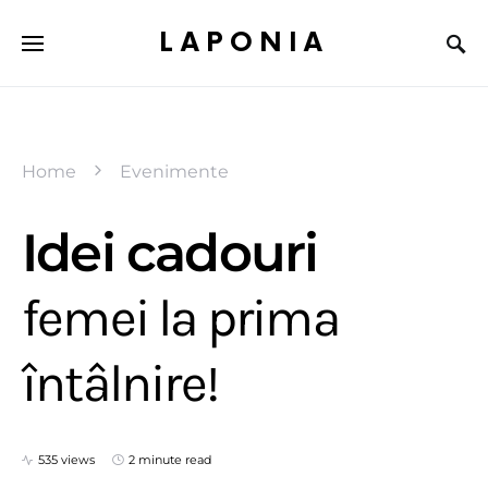
LAPONIA
Home
Evenimente
Idei cadouri
femei la prima
întâlnire!
535 views
2 minute read