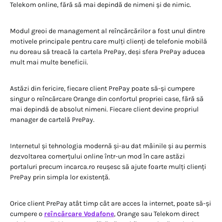
Telekom online, fără să mai depindă de nimeni și de nimic.
Modul greoi de management al reîncărcărilor a fost unul dintre
motivele principale pentru care mulți clienți de telefonie mobilă
nu doreau să treacă la cartela PrePay, deși sfera PrePay aducea
mult mai multe beneficii.
Astăzi din fericire, fiecare client PrePay poate să-și cumpere
singur o reîncărcare Orange din confortul propriei case, fără să
mai depindă de absolut nimeni. Fiecare client devine propriul
manager de cartelă PrePay.
Internetul și tehnologia modernă și-au dat mâinile și au permis
dezvoltarea comerțului online într-un mod în care astăzi
portaluri precum incarca.ro reușesc să ajute foarte mulți clienți
PrePay prin simpla lor existență.
Orice client PrePay atât timp cât are acces la internet, poate să-și
cumpere o
reîncărcare Vodafone
, Orange sau Telekom direct