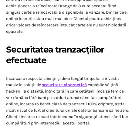
achiziționeze o reîncărcare Orange de 8 euro aceasta fiind
singura cartelă reîncărcabilă disponibilă la vânzare. Din fericire,
online lucrurile stau mult mai bine. Clientul poate achiziționa
orice valoare de reîncărcare întrucât cartelele nu sunt niciodată
epuizate.
Securitatea tranzacțiilor
efectuate
Incarca.ro respectă clienții și de-a lungul timpului a investit
masiv în soluții de
securitate cibernetică
capabile să țină
hackerii la distanță. Într-o țară în care cetățenii încă se tem că
vor rămâne fără bani pe carduri atunci când fac cumpărături
online, incarca.ro beneficiază de tranzacții 100% criptate, astfel
încât riscul de furt al creditului ori ale datelor bancare să fie zero.
Clienții incarca.ro sunt întotdeauna în siguranță atunci când fac
cumpărături prin intermediul acestui portal.