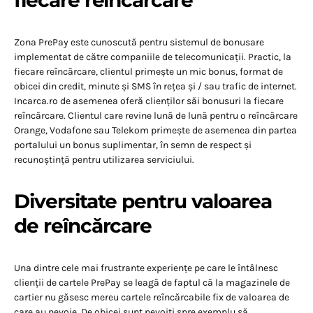
fiecare reîncărcare
Zona PrePay este cunoscută pentru sistemul de bonusare
implementat de către companiile de telecomunicații. Practic, la
fiecare reîncărcare, clientul primește un mic bonus, format de
obicei din credit, minute și SMS în rețea și / sau trafic de internet.
Incarca.ro de asemenea oferă clienților săi bonusuri la fiecare
reîncărcare. Clientul care revine lună de lună pentru o reîncărcare
Orange, Vodafone sau Telekom primește de asemenea din partea
portalului un bonus suplimentar, în semn de respect și
recunoștință pentru utilizarea serviciului.
Diversitate pentru valoarea
de reîncărcare
Una dintre cele mai frustrante experiențe pe care le întâlnesc
clienții de cartele PrePay se leagă de faptul că la magazinele de
cartier nu găsesc mereu cartele reîncărcabile fix de valoarea de
care au nevoie. De obicei sunt nevoiți spre exemplu să