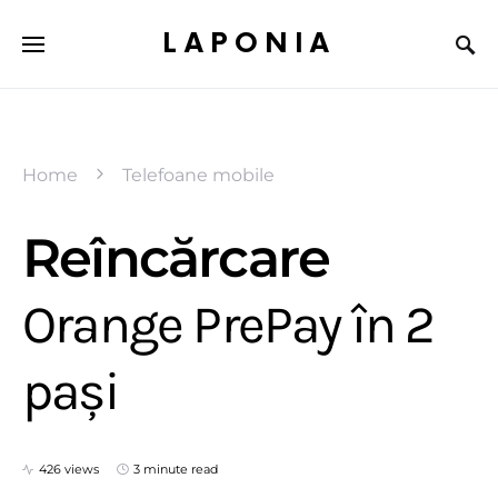
LAPONIA
Home
Telefoane mobile
Reîncărcare
Orange PrePay în 2
pași
426 views
3 minute read