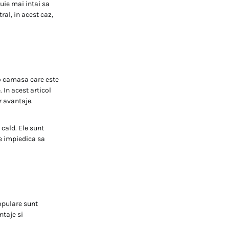
uie mai intai sa
ral, in acest caz,
 o camasa care este
 In acest articol
r avantaje.
 cald. Ele sunt
ne impiedica sa
populare sunt
ntaje si