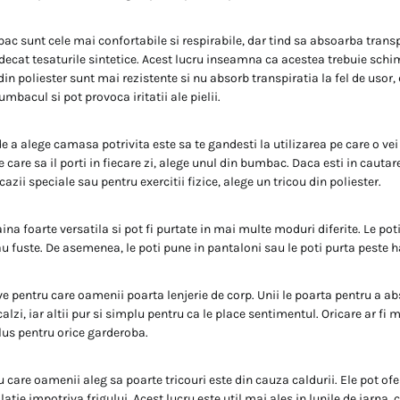
bac sunt cele mai confortabile si respirabile, dar tind sa absoarba transp
decat tesaturile sintetice. Acest lucru inseamna ca acestea trebuie schi
din poliester sunt mai rezistente si nu absorb transpiratia la fel de usor, 
umbacul si pot provoca iritatii ale pielii.
 a alege camasa potrivita este sa te gandesti la utilizarea pe care o vei 
e care sa il porti in fiecare zi, alege unul din bumbac. Daca esti in cautar
ocazii speciale sau pentru exercitii fizice, alege un tricou din poliester.
aina foarte versatila si pot fi purtate in mai multe moduri diferite. Le poti
u fuste. De asemenea, le poti pune in pantaloni sau le poti purta peste ha
e pentru care oamenii poarta lenjerie de corp. Unii le poarta pentru a ab
ncalzi, iar altii pur si simplu pentru ca le place sentimentul. Oricare ar fi 
lus pentru orice garderoba.
 care oamenii aleg sa poarte tricouri este din cauza caldurii. Ele pot ofer
atie impotriva frigului. Acest lucru este util mai ales in lunile de iarna,