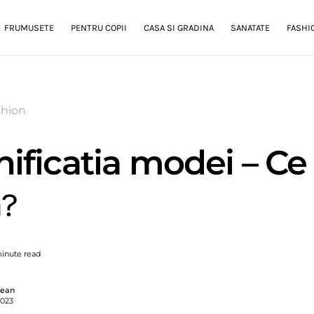
FRUMUSETE
PENTRU COPII
CASA SI GRADINA
SANATATE
FASHI
shion
ificatia modei – Ce
?
inute read
gean
2023