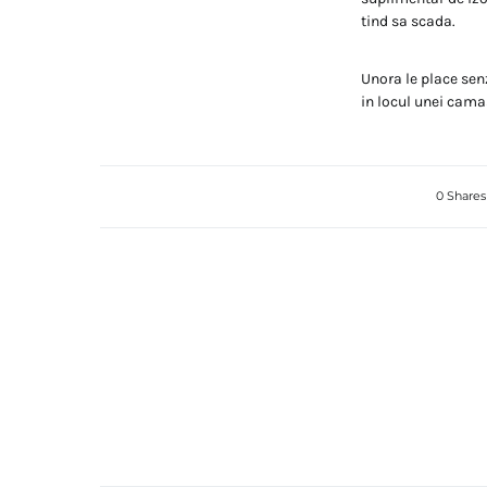
tind sa scada.
Unora le place senz
in locul unei camas
0 Shares