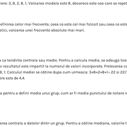
re: 3, 8, 2, 8, 1; Valoarea modala este 8, deoarece este cea care se repe
finirea celor mai frecvente, ceea ce este cel mai folosit sau ceea ce este
ici, valoarea unei frecvente absolute mai mari.
a ca tendinta centrala sau medie. Pentru a calcula media, se adauga toat
oi rezultatul este impartit la numarul de valori incorporate. Prelevarea c
, 8, 1; Calculul mediei se obtine dupa cum urmeaza: 3+8+2+8+1= 22 si 22/
re este de 4,4.
ta pentru a defini media unui grup, cum ar fi media punctului de notare i
rea centrala a datelor dintr-un grup. Pentru a obtine mediana, valorile 