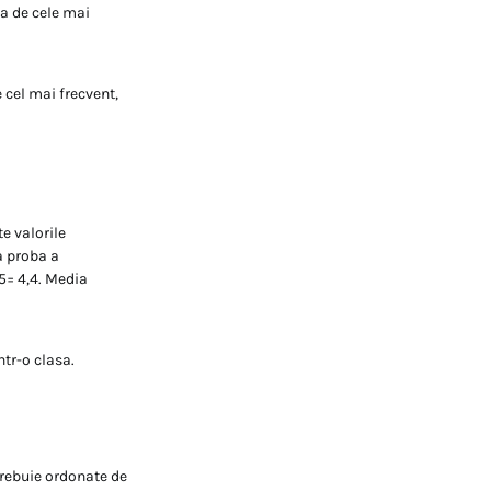
ta de cele mai
 cel mai frecvent,
e valorile
a proba a
5= 4,4. Media
ntr-o clasa.
trebuie ordonate de