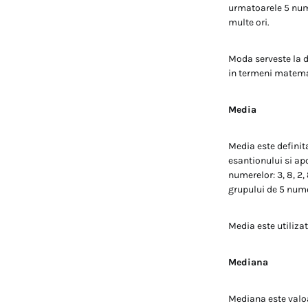
urmatoarele 5 nume
multe ori.
Moda serveste la de
in termeni matemat
Media
Media este definit
esantionului si ap
numerelor: 3, 8, 2
grupului de 5 nume
Media este utiliza
Mediana
Mediana este valoa