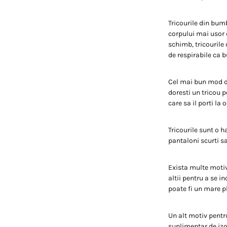
Tricourile din bum
corpului mai usor 
schimb, tricourile 
de respirabile ca b
Cel mai bun mod de
doresti un tricou p
care sa il porti la 
Tricourile sunt o h
pantaloni scurti sa
Exista multe motiv
altii pentru a se i
poate fi un mare p
Un alt motiv pentru
suplimentar de izol