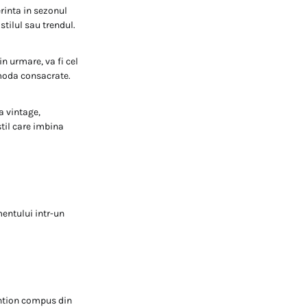
rinta in sezonul
tilul sau trendul.
n urmare, va fi cel
 moda consacrate.
a vintage,
stil care imbina
entului intr-un
antion compus din