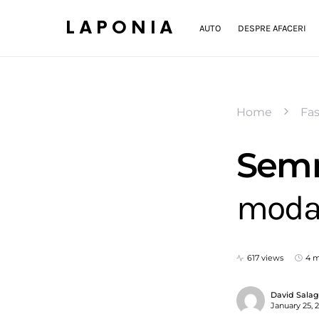
LAPONIA
AUTO
DESPRE AFACERI
Home
Fa
Semn
moda
617 views
4 m
David Sala
January 25, 