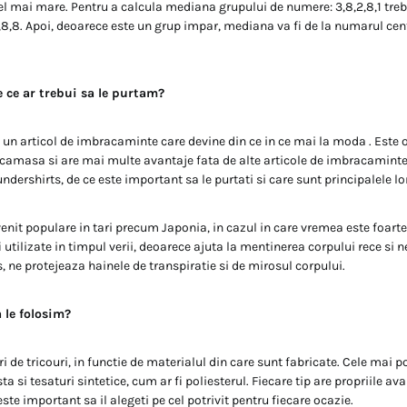
cel mai mare. Pentru a calcula mediana grupului de numere: 3,8,2,8,1 treb
,3,8,8. Apoi, deoarece este un grup impar, mediana va fi de la numarul cent
 ce ar trebui sa le purtam?
 un articol de imbracaminte care devine din ce in ce mai la moda . Este
 camasa si are mai multe avantaje fata de alte articole de imbracaminte.
dershirts, de ce este important sa le purtati si care sunt principalele lo
enit populare in tari precum Japonia, in cazul in care vremea este foarte
i utilizate in timpul verii, deoarece ajuta la mentinerea corpului rece si 
, ne protejeaza hainele de transpiratie si de mirosul corpului.
a le folosim?
uri de tricouri, in functie de materialul din care sunt fabricate. Cele mai 
a si tesaturi sintetice, cum ar fi poliesterul. Fiecare tip are propriile ava
ste important sa il alegeti pe cel potrivit pentru fiecare ocazie.