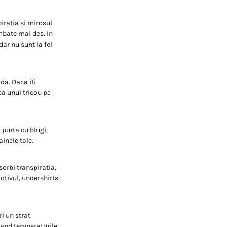
iratia si mirosul
mbate mai des. In
dar nu sunt la fel
da. Daca iti
ea unui tricou pe
 purta cu blugi,
inele tale.
sorbi transpiratia,
motivul, undershirts
i un strat
 cand temperaturile