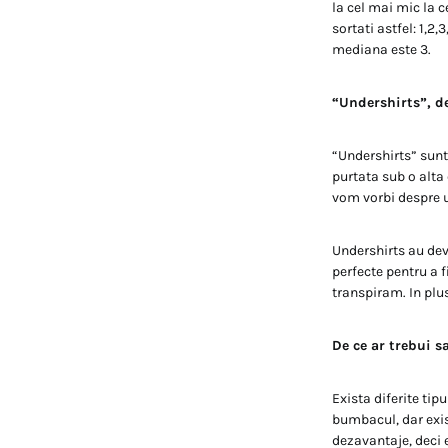
la cel mai mic la 
sortati astfel: 1,2
mediana este 3.
“Undershirts”, de
“Undershirts” sunt
purtata sub o alta
vom vorbi despre un
Undershirts au dev
perfecte pentru a f
transpiram. In plus
De ce ar trebui s
Exista diferite tip
bumbacul, dar exist
dezavantaje, deci e