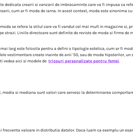
te dedicata crearii si vanzarii de imbracaminte care va fi impusa ca refe
nsarii, cum ar fi moda de iarna. In acest context, moda este sinonima cu s
oda se refera la stilul care va fi vandut cel mai mult in magazine si, pri
e strazi. Liniile directoare sunt definite de reviste de moda si firme de
mai larg este folosita pentru a defini o tipologie estetica, cum ar fi mod
lele vestimentare create inainte de anii ’50, sau de moda hipsterilor, un 
oti vedea aici si modele de
tricouri personalizate pentru femei
.
ul, media si mediana sunt valori care servesc la determinarea comportam
 frecventa valoare in distributia datelor. Daca luam ca exemplu un es