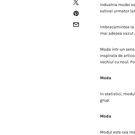
Industria modei es
estival urmator la
Imbracamintea la m
mai adesea vazut p
Moda intr-un sens 
inspirata de artico
vechiul cu noul. P
Moda
In statistici, mod
grup:
Moda
Modul este cea mai