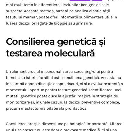
mai mult teren în diferențierea leziunilor benigne de cele
suspecte. Această metodă, bazată pe analiza elasticității
țesutului mamar, poate oferi informații suplimentare utile în
luarea deciziilor legate de biopsie sau urmărire.
Consilierea genetică și
testarea moleculară
Un element crucial în personalizarea screening-ului pentru
femeile cu istoric familial este consilierea genetică. Aceasta nu
înseamnă doar o discuție despre riscuri, ci și o evaluare atentă a
momentului oportun pentru testare genetică. Identificarea unei
mutații genetice poate duce la ajustări majore în strategia de
monitorizare și, în unele cazuri, la decizii preventive complexe,
precum mastectomia bilaterală profilactică.
Consilierea are și o dimensiune psihologică importantă. Aflarea
unui risc crescut nu este doar o provocare medicală, ci și una