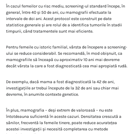
În cazul femeilor cu risc mediu, screening-ul standard începe, în
general, între 40 și 50 de ani, cu mamografii efectuate la
intervale de doi ani. Acest protocol este construit pe date
statistice generale și are rolul de a identifica tumorile în stadii
timpurii, când tratamentele sunt mai eficiente.
Pentru femeile cu istoric familial, vârsta de începere a screening-
ului se reduce considerabil. Se recomandă, în mod obișnuit, ca
mamografiile să înceapă cu aproximativ 10 ani mai devreme
decât vârsta la care a fost diagnosticată cea mai apropiată rudă.
De exemplu, dacă mama a fost diagnosticată la 42 de ani,
investigațiile ar trebui începute de la 32 de ani sau chiar mai
devreme, în anumite contexte genetice.
În plus, mamografia – deși extrem de valoroasă – nu este
întotdeauna suficientă în aceste cazuri. Densitatea crescută a
sânilor, frecventă la femeile tinere, poate reduce acuratețea
acestei investigații și necesită completarea cu metode