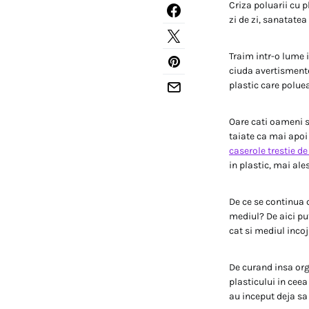
Criza poluarii cu 
zi de zi, sanatatea
Traim intr-o lume 
ciuda avertismente
plastic care polue
Oare cati oameni s
taiate ca mai apoi 
caserole trestie d
in plastic, mai ale
De ce se continua c
mediul? De aici put
cat si mediul incoj
De curand insa orga
plasticului in ceea
au inceput deja sa