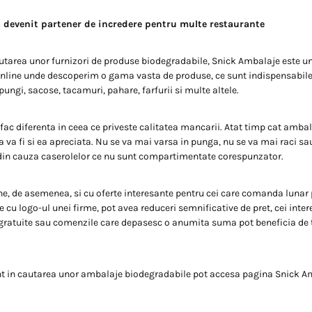
 devenit partener de incredere pentru multe restaurante
autarea unor furnizori de produse biodegradabile, Snick Ambalaje este una
line unde descoperim o gama vasta de produse, ce sunt indispensabile i
 pungi, sacose, tacamuri, pahare, farfurii si multe altele.
fac diferenta in ceea ce priveste calitatea mancarii. Atat timp cat ambal
 va fi si ea apreciata. Nu se va mai varsa in punga, nu se va mai raci sa
in cauza caserolelor ce nu sunt compartimentate corespunzator.
e, de asemenea, si cu oferte interesante pentru cei care comanda lunar 
e cu logo-ul unei firme, pot avea reduceri semnificative de pret, cei inter
gratuite sau comenzile care depasesc o anumita suma pot beneficia de t
nt in cautarea unor ambalaje biodegradabile pot accesa pagina Snick A