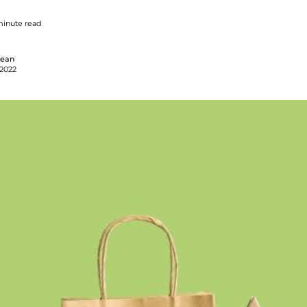
minute read
gean
 2022