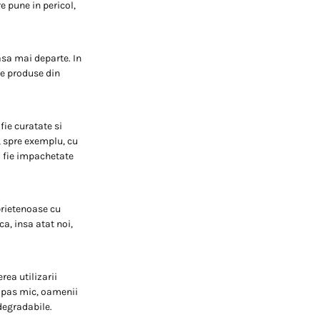
e pune in pericol,
asa mai departe. In
de produse din
fie curatate si
, spre exemplu, cu
a fie impachetate
 prietenoase cu
a, insa atat noi,
rea utilizarii
n pas mic, oamenii
degradabile.