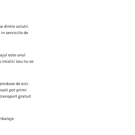
 dintre solutii.
n serviciile de
ajul este unul
u incalzi sau nu se
produse de aici.
esati pot primi
ransport gratuit
mbalaje.