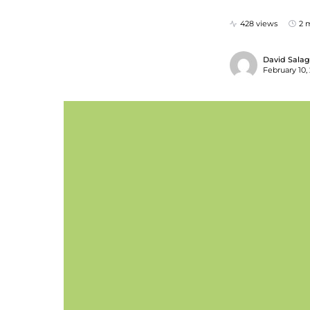
428 views
2 
David Sala
February 10,