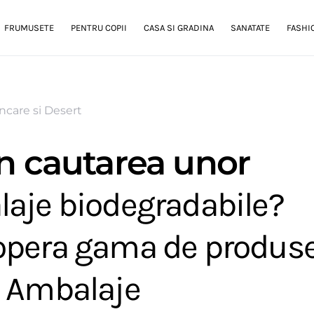
FRUMUSETE
PENTRU COPII
CASA SI GRADINA
SANATATE
FASHI
care si Desert
in cautarea unor
aje biodegradabile?
pera gama de produse
 Ambalaje