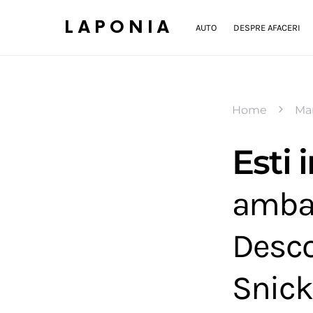
LAPONIA
AUTO
DESPRE AFACERI
Home
Man
Esti 
ambal
Desco
Snick