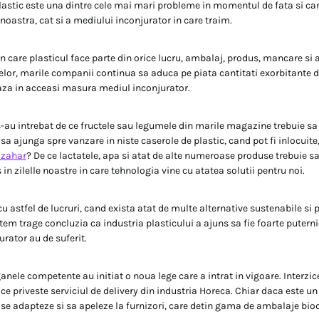
plastic este una dintre cele mai mari probleme in momentul de fata si car
 noastra, cat si a mediului inconjurator in care traim.
in care plasticul face parte din orice lucru, ambalaj, produs, mancare si 
lor, marile companii continua sa aduca pe piata cantitati exorbitante 
aza in acceasi masura mediul inconjurator.
-au intrebat de ce fructele sau legumele din marile magazine trebuie sa 
sa ajunga spre vanzare in niste caserole de plastic, cand pot fi inlocuite
e zahar
? De ce lactatele, apa si atat de alte numeroase produse trebuie s
s in zilelle noastre in care tehnologia vine cu atatea solutii pentru noi.
u astfel de lucruri, cand exista atat de multe alternative sustenabile si
em trage concluzia ca industria plasticului a ajuns sa fie foarte puternic
urator au de suferit.
nele competente au initiat o noua lege care a intrat in vigoare. Interzice
 ce priveste serviciul de delivery din industria Horeca. Chiar daca este u
 se adapteze si sa apeleze la furnizori, care detin gama de ambalaje bio