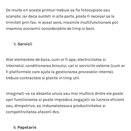
De multe ori aceste printuri trebuie sa fie fotocopiate sau
scanate, iar daca sunteti in alta parte, poate fi necesar sa le
trimiteti prin fax. In acest sens, masinile multifunctionale pot
insemna
economii considerabile de timp si bani.
Servicii
Atat elementele de baza, cum ar fi apa, electricitatea si
internetul, conditionarea biroului, cat si serviciile externe (cum ar
fi platformele care ajuta la gestionarea proceselor interne),
trebuie contractate si platite in timp util.
Imaginati-va ca absenta unuia sau mai multora dintre ele poate
opri functionarea si poate impiedica angajatii sa lucreze eficient
sau, dimpotriva, sa imbunatateasca productivitatea si
competitivitatea afacerii dvs.
Papetarie