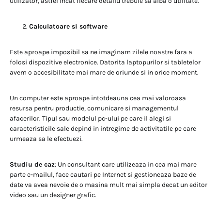
utilizator, astfel incat fiecare detaliu trebuie sa aiba o utilitate.
Calculatoare si software
Este aproape imposibil sa ne imaginam zilele noastre fara a
folosi dispozitive electronice. Datorita laptopurilor si tabletelor
avem o accesibilitate mai mare de oriunde si in orice moment.
Un computer este aproape intotdeauna cea mai valoroasa
resursa pentru productie, comunicare si managementul
afacerilor. Tipul sau modelul pc-ului pe care il alegi si
caracteristicile sale depind in intregime de activitatile pe care
urmeaza sa le efectuezi.
Studiu de caz
: Un consultant care utilizeaza in cea mai mare
parte e-mailul, face cautari pe Internet si gestioneaza baze de
date va avea nevoie de o masina mult mai simpla decat un editor
video sau un designer grafic.