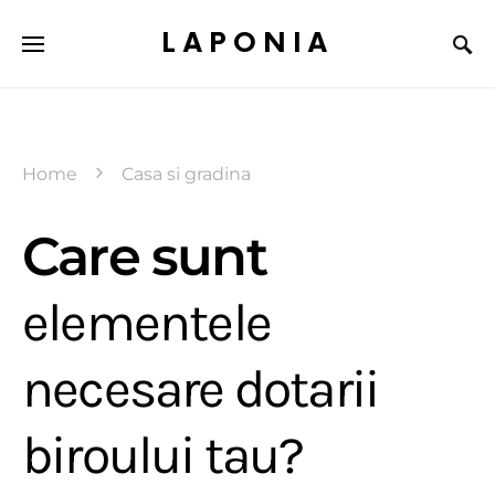
LAPONIA
Home
Casa si gradina
Care sunt
elementele
necesare dotarii
biroului tau?