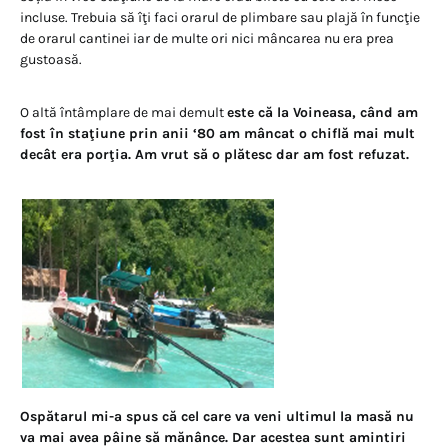
incluse. Trebuia să îţi faci orarul de plimbare sau plajă în funcţie
de orarul cantinei iar de multe ori nici mâncarea nu era prea
gustoasă.
O altă întâmplare de mai demult
este că la Voineasa, când am
fost în staţiune prin anii
‘
80 am mâncat o chiflă mai mult
decât era porţia. Am vrut să o plătesc dar am fost refuzat.
Ospătarul mi-a spus că cel care va veni ultimul la masă nu
va mai avea pâine să mănânce. Dar acestea sunt amintiri