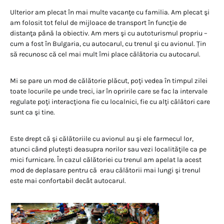
Ulterior am plecat în mai multe vacanţe cu familia. Am plecat şi
am folosit tot felul de mijloace de transport în funcţie de
distanţa până la obiectiv. Am mers şi cu autoturismul propriu –
cum a fost în Bulgaria, cu autocarul, cu trenul şi cu avionul. Țin
să recunosc că cel mai mult îmi place călătoria cu autocarul.
Mi se pare un mod de călătorie plăcut, poţi vedea în timpul zilei
toate locurile pe unde treci, iar în opririle care se fac la intervale
regulate poţi interacţiona fie cu localnici, fie cu alţi călători care
sunt ca şi tine.
Este drept că şi călătoriile cu avionul au şi ele farmecul lor,
atunci când pluteşti deasupra norilor sau vezi localităţile ca pe
mici furnicare. În cazul călătoriei cu trenul am apelat la acest
mod de deplasare pentru că erau călătorii mai lungi şi trenul
este mai confortabil decât autocarul.