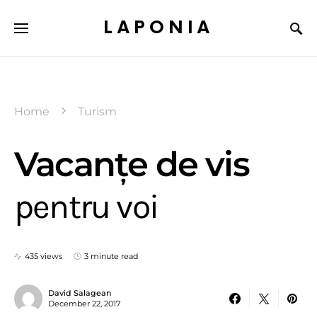
LAPONIA
Home
Turism
Vacanțe de vis
pentru voi
435 views
3 minute read
David Salagean
December 22, 2017