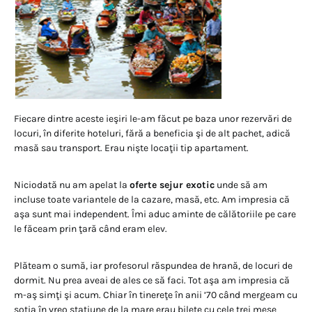
Fiecare dintre aceste ieşiri le-am făcut pe baza unor rezervări de
locuri, în diferite hoteluri, fără a beneficia şi de alt pachet, adică
masă sau transport. Erau nişte locaţii tip apartament.
Niciodată nu am apelat la
oferte sejur exotic
unde să am
incluse toate variantele de la cazare, masă, etc. Am impresia că
aşa sunt mai independent. Îmi aduc aminte de călătoriile pe care
le făceam prin ţară când eram elev.
Plăteam o sumă, iar profesorul răspundea de hrană, de locuri de
dormit. Nu prea aveai de ales ce să faci. Tot aşa am impresia că
m-aş simţi şi acum. Chiar în tinereţe în anii ’70 când mergeam cu
soția în vreo staţiune de la mare erau bilete cu cele trei mese