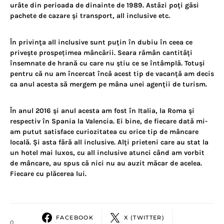
urâte din perioada de dinainte de 1989. Astăzi poţi găsi
pachete de cazare şi transport, all inclusive etc.
În privinţa all inclusive sunt puţin în dubiu în ceea ce
priveşte prospețimea mâncării. Seara rămân cantităţi
însemnate de hrană cu care nu ştiu ce se întâmplă. Totuşi
pentru că nu am încercat încă acest tip de vacanţă am decis
ca anul acesta să mergem pe mâna unei agenţii de turism.
În anul 2016 şi anul acesta am fost în Italia, la Roma şi
respectiv în Spania la Valencia. Ei bine, de fiecare dată mi-
am putut satisface curiozitatea cu orice tip de mâncare
locală. Şi asta fără all inclusive. Alţi prieteni care au stat la
un hotel mai luxos, cu all inclusive atunci când am vorbit
de mâncare, au spus că nici nu au auzit măcar de acelea.
Fiecare cu plăcerea lui.
FACEBOOK
X (TWITTER)
0