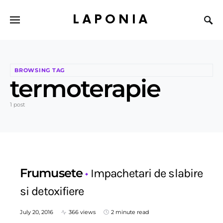
LAPONIA
BROWSING TAG
termoterapie
1 post
Frumusete
Impachetari de slabire
si detoxifiere
July 20, 2016
366 views
2 minute read