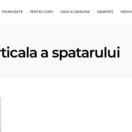
FRUMUSETE
PENTRU COPII
CASA SI GRADINA
SANATATE
FASHI
ticala a spatarului