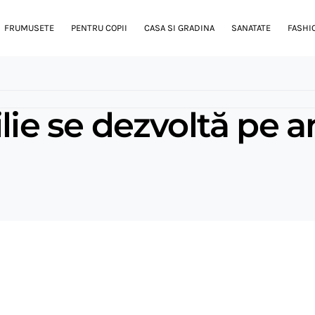
FRUMUSETE
PENTRU COPII
CASA SI GRADINA
SANATATE
FASHI
ilie se dezvoltă pe 