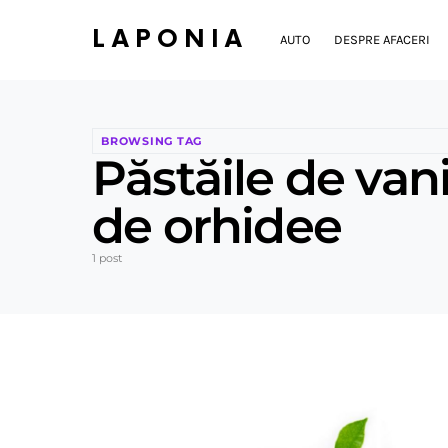
LAPONIA
AUTO
DESPRE AFACERI
BROWSING TAG
Păstăile de van
de orhidee
1 post