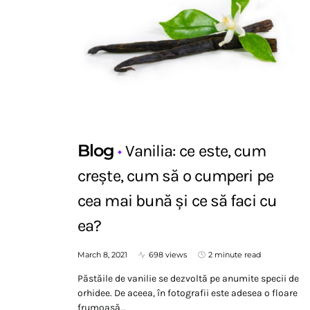
Blog
Vanilia: ce este, cum
crește, cum să o cumperi pe
cea mai bună și ce să faci cu
ea?
March 8, 2021
698 views
2 minute read
Păstăile de vanilie se dezvoltă pe anumite specii de
orhidee. De aceea, în fotografii este adesea o floare
frumoasă…