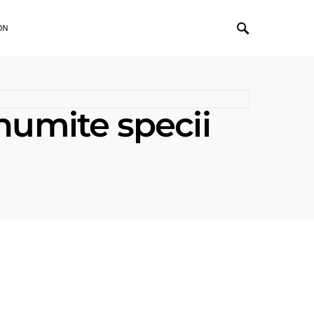
ON
anumite specii