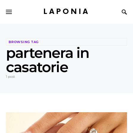
LAPONIA
BROWSING TAG
partenera in
casatorie
1 post