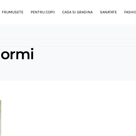
FRUMUSETE
PENTRU COPII
CASA SI GRADINA
SANATATE
FASHI
dormi