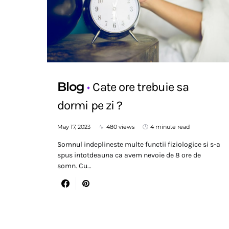
Blog
Cate ore trebuie sa
dormi pe zi ?
May 17, 2023
480 views
4 minute read
Somnul indeplineste multe functii fiziologice si s-a
spus intotdeauna ca avem nevoie de 8 ore de
somn. Cu…