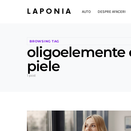
LAPONIA
AUTO
DESPRE AFACERI
BROWSING TAG
oligoelemente c
piele
1 post