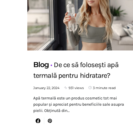
Blog
De ce să folosești apă
termală pentru hidratare?
January 22, 2024
931 views
3 minute read
Apă termală este un produs cosmetic tot mai
popular și apreciat pentru beneficiile sale asupra
pielii. Obținută din…