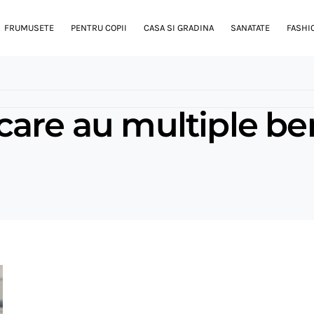
FRUMUSETE
PENTRU COPII
CASA SI GRADINA
SANATATE
FASHI
are au multiple ben