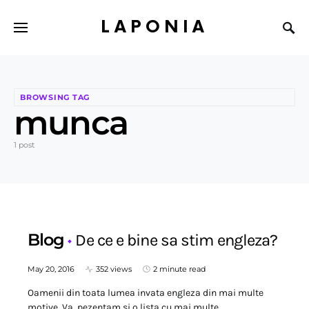
LAPONIA
BROWSING TAG
munca
1 post
Blog
De ce e bine sa stim engleza?
May 20, 2016
352 views
2 minute read
Oamenii din toata lumea invata engleza din mai multe
motive. Va pezentam si o lista cu mai multe…