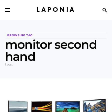
LAPONIA
BROWSING TAG
monitor second
hand
1 post